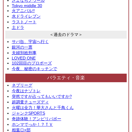
さよならノワール
Tokyo middle 30
火アニバル!!
水ドライレブン
ラストノート
土ドラ
＜過去のドラマ＞
サバ缶、宇宙へ行く
銀河の一票
夫婦別姓刑事
LOVED ONE
102回目のプロポーズ
今夜、秘密のキッチンで
バラエティ・音楽
ネプリーグ
今夜はナゾトレ
突然ですが占ってもいいですか?
超調査チューズディ
火曜は全力！華大さんと千鳥くん
ジャンクSPORTS
奇跡体験！アンビリバボー
ホンマでっか！？ＴＶ
相葉◎×部