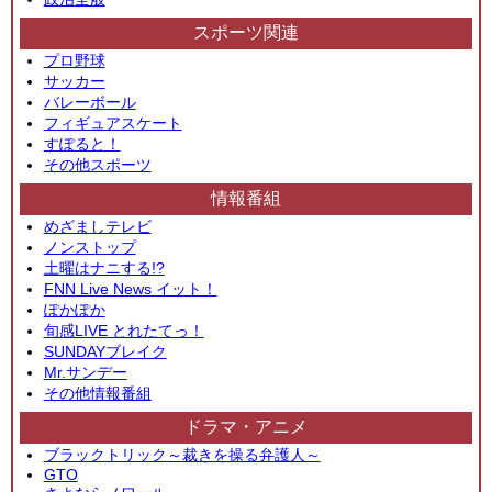
スポーツ関連
プロ野球
サッカー
バレーボール
フィギュアスケート
すぽると！
その他スポーツ
情報番組
めざましテレビ
ノンストップ
土曜はナニする!?
FNN Live News イット！
ぽかぽか
旬感LIVE とれたてっ！
SUNDAYブレイク
Mr.サンデー
その他情報番組
ドラマ・アニメ
ブラックトリック～裁きを操る弁護人～
GTO