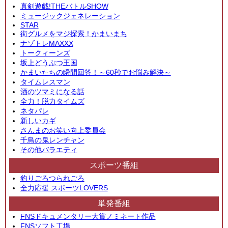
真剣遊戯!THEバトルSHOW
ミュージックジェネレーション
STAR
街グルメをマジ探索！かまいまち
ナゾトレMAXXX
トークィーンズ
坂上どうぶつ王国
かまいたちの瞬間回答！～60秒でお悩み解決～
タイムレスマン
酒のツマミになる話
全力！脱力タイムズ
ネタパレ
新しいカギ
さんまのお笑い向上委員会
千鳥の鬼レンチャン
その他バラエティ
スポーツ番組
釣りごろつられごろ
全力応援 スポーツLOVERS
単発番組
FNSドキュメンタリー大賞ノミネート作品
FNSソフト工場