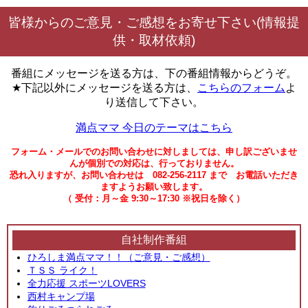
皆様からのご意見・ご感想をお寄せ下さい(情報提
供・取材依頼)
番組にメッセージを送る方は、下の番組情報からどうぞ。
★下記以外にメッセージを送る方は、
こちらのフォーム
よ
り送信して下さい。
満点ママ 今日のテーマはこちら
フォーム・メールでのお問い合わせに対しましては、申し訳ございませ
んが個別での対応は、行っておりません。
恐れ入りますが、お問い合わせは 082-256-2117 まで お電話いただき
ますようお願い致します。
（ 受付：月～金 9:30～17:30 ※祝日を除く）
自社制作番組
ひろしま満点ママ！！（ご意見・ご感想）
ＴＳＳ ライク！
全力応援 スポーツLOVERS
西村キャンプ場