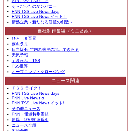
釣りごろつられごろ
そ～だったのかンパニー
FNN TSS Live News days
FNN TSS Live News イット！
情熱企業～新たなる価値の創造～
自社制作番組（ミニ番組）
ひろしま百景
夢キラリ
日向坂46 竹内希来里の地元できらる
天気予報
ずきゅん。TSS
TSS批評
オープニング・クロージング
ニュース関連
ＴＳＳ ライク！
FNN TSS Live News days
FNN Live News α
FNN TSS Live News イット!
その他ニュース
FNN・報道特別番組
原爆・終戦関連番組
ニュース全般
政治全般