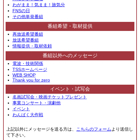
わがまま！気まま！旅気分
FNSの日
その他単発番組
番組希望・取材提供
再放送希望番組
放送希望番組
情報提供・取材依頼
番組以外へのメッセージ
電波・技術関係
TSSホームページ
WEB SHOP
Thank you for zero
イベント・試写会
名画試写会・映画チケットプレゼント
事業コンサート・演劇他
イベント
わんぱく大作戦
上記以外にメッセージを送る方は、
こちらのフォーム
より送信し
て下さい。