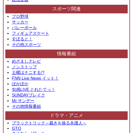
スポーツ関連
プロ野球
サッカー
バレーボール
フィギュアスケート
すぽると！
その他スポーツ
情報番組
めざましテレビ
ノンストップ
土曜はナニする!?
FNN Live News イット！
ぽかぽか
旬感LIVE とれたてっ！
SUNDAYブレイク
Mr.サンデー
その他情報番組
ドラマ・アニメ
ブラックトリック～裁きを操る弁護人～
GTO