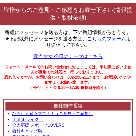
皆様からのご意見・ご感想をお寄せ下さい(情報提
供・取材依頼)
番組にメッセージを送る方は、下の番組情報からどうぞ。
★下記以外にメッセージを送る方は、
こちらのフォーム
よ
り送信して下さい。
満点ママ 今日のテーマはこちら
フォーム・メールでのお問い合わせに対しましては、申し訳ございませ
んが個別での対応は、行っておりません。
恐れ入りますが、お問い合わせは 082-256-2117 まで お電話いただき
ますようお願い致します。
（ 受付：月～金 9:30～17:30 ※祝日を除く）
自社制作番組
ひろしま満点ママ！！（ご意見・ご感想）
ＴＳＳ ライク！
全力応援 スポーツLOVERS
西村キャンプ場