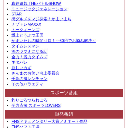
真剣遊戯!THEバトルSHOW
ミュージックジェネレーション
STAR
街グルメをマジ探索！かまいまち
ナゾトレMAXXX
トークィーンズ
坂上どうぶつ王国
かまいたちの瞬間回答！～60秒でお悩み解決～
タイムレスマン
酒のツマミになる話
全力！脱力タイムズ
ネタパレ
新しいカギ
さんまのお笑い向上委員会
千鳥の鬼レンチャン
その他バラエティ
スポーツ番組
釣りごろつられごろ
全力応援 スポーツLOVERS
単発番組
FNSドキュメンタリー大賞ノミネート作品
FNSソフト工場