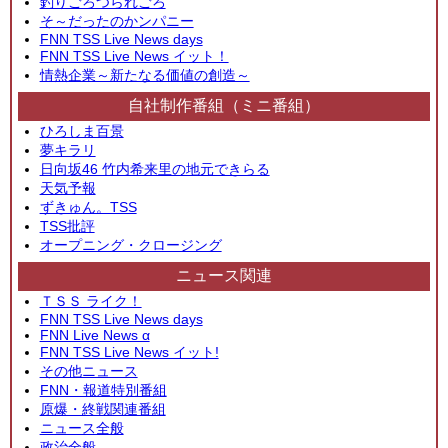
釣りごろつられごろ
そ～だったのかンパニー
FNN TSS Live News days
FNN TSS Live News イット！
情熱企業～新たなる価値の創造～
自社制作番組（ミニ番組）
ひろしま百景
夢キラリ
日向坂46 竹内希来里の地元できらる
天気予報
ずきゅん。TSS
TSS批評
オープニング・クロージング
ニュース関連
ＴＳＳ ライク！
FNN TSS Live News days
FNN Live News α
FNN TSS Live News イット!
その他ニュース
FNN・報道特別番組
原爆・終戦関連番組
ニュース全般
政治全般