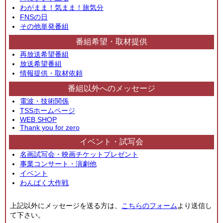
わがまま！気まま！旅気分
FNSの日
その他単発番組
番組希望・取材提供
再放送希望番組
放送希望番組
情報提供・取材依頼
番組以外へのメッセージ
電波・技術関係
TSSホームページ
WEB SHOP
Thank you for zero
イベント・試写会
名画試写会・映画チケットプレゼント
事業コンサート・演劇他
イベント
わんぱく大作戦
上記以外にメッセージを送る方は、
こちらのフォーム
より送信し
て下さい。