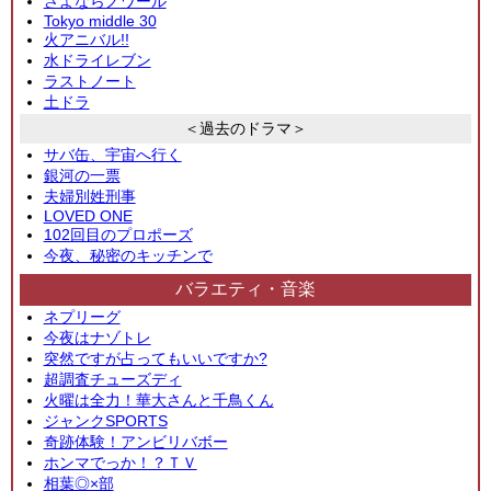
さよならノワール
Tokyo middle 30
火アニバル!!
水ドライレブン
ラストノート
土ドラ
＜過去のドラマ＞
サバ缶、宇宙へ行く
銀河の一票
夫婦別姓刑事
LOVED ONE
102回目のプロポーズ
今夜、秘密のキッチンで
バラエティ・音楽
ネプリーグ
今夜はナゾトレ
突然ですが占ってもいいですか?
超調査チューズディ
火曜は全力！華大さんと千鳥くん
ジャンクSPORTS
奇跡体験！アンビリバボー
ホンマでっか！？ＴＶ
相葉◎×部