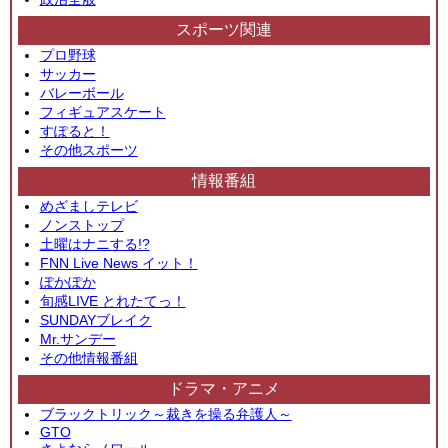
スポーツ関連
プロ野球
サッカー
バレーボール
フィギュアスケート
すぽると！
その他スポーツ
情報番組
めざましテレビ
ノンストップ
土曜はナニする!?
FNN Live News イット！
ぽかぽか
旬感LIVE とれたてっ！
SUNDAYブレイク
Mr.サンデー
その他情報番組
ドラマ・アニメ
ブラックトリック～裁きを操る弁護人～
GTO