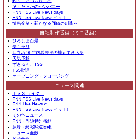
釣りごろつられごろ
そ～だったのかンパニー
FNN TSS Live News days
FNN TSS Live News イット！
情熱企業～新たなる価値の創造～
自社制作番組（ミニ番組）
ひろしま百景
夢キラリ
日向坂46 竹内希来里の地元できらる
天気予報
ずきゅん。TSS
TSS批評
オープニング・クロージング
ニュース関連
ＴＳＳ ライク！
FNN TSS Live News days
FNN Live News α
FNN TSS Live News イット!
その他ニュース
FNN・報道特別番組
原爆・終戦関連番組
ニュース全般
政治全般