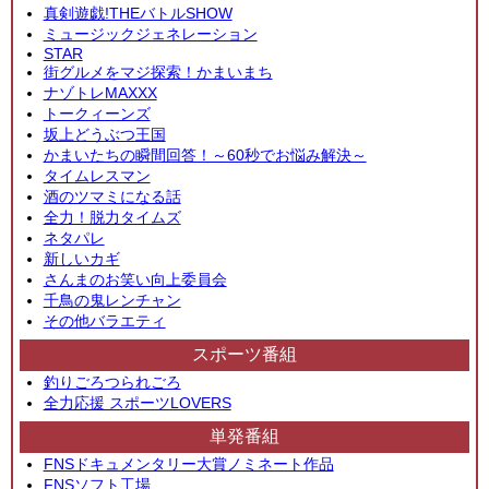
真剣遊戯!THEバトルSHOW
ミュージックジェネレーション
STAR
街グルメをマジ探索！かまいまち
ナゾトレMAXXX
トークィーンズ
坂上どうぶつ王国
かまいたちの瞬間回答！～60秒でお悩み解決～
タイムレスマン
酒のツマミになる話
全力！脱力タイムズ
ネタパレ
新しいカギ
さんまのお笑い向上委員会
千鳥の鬼レンチャン
その他バラエティ
スポーツ番組
釣りごろつられごろ
全力応援 スポーツLOVERS
単発番組
FNSドキュメンタリー大賞ノミネート作品
FNSソフト工場