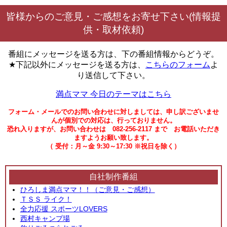
皆様からのご意見・ご感想をお寄せ下さい(情報提
供・取材依頼)
番組にメッセージを送る方は、下の番組情報からどうぞ。
★下記以外にメッセージを送る方は、
こちらのフォーム
よ
り送信して下さい。
満点ママ 今日のテーマはこちら
フォーム・メールでのお問い合わせに対しましては、申し訳ございませ
んが個別での対応は、行っておりません。
恐れ入りますが、お問い合わせは 082-256-2117 まで お電話いただき
ますようお願い致します。
（ 受付：月～金 9:30～17:30 ※祝日を除く）
自社制作番組
ひろしま満点ママ！！（ご意見・ご感想）
ＴＳＳ ライク！
全力応援 スポーツLOVERS
西村キャンプ場