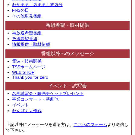
わがまま！気まま！旅気分
FNSの日
その他単発番組
番組希望・取材提供
再放送希望番組
放送希望番組
情報提供・取材依頼
番組以外へのメッセージ
電波・技術関係
TSSホームページ
WEB SHOP
Thank you for zero
イベント・試写会
名画試写会・映画チケットプレゼント
事業コンサート・演劇他
イベント
わんぱく大作戦
上記以外にメッセージを送る方は、
こちらのフォーム
より送信し
て下さい。