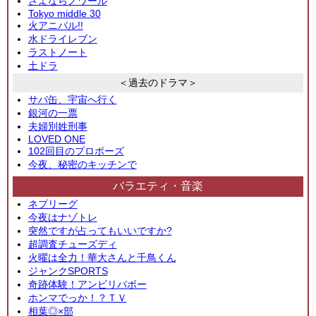
さよならノワール
Tokyo middle 30
火アニバル!!
水ドライレブン
ラストノート
土ドラ
＜過去のドラマ＞
サバ缶、宇宙へ行く
銀河の一票
夫婦別姓刑事
LOVED ONE
102回目のプロポーズ
今夜、秘密のキッチンで
バラエティ・音楽
ネプリーグ
今夜はナゾトレ
突然ですが占ってもいいですか?
超調査チューズディ
火曜は全力！華大さんと千鳥くん
ジャンクSPORTS
奇跡体験！アンビリバボー
ホンマでっか！？ＴＶ
相葉◎×部