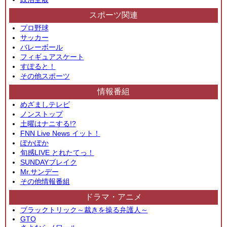
スポーツ関連
プロ野球
サッカー
バレーボール
フィギュアスケート
すぽると！
その他スポーツ
情報番組
めざましテレビ
ノンストップ
土曜はナニする!?
FNN Live News イット！
ぽかぽか
旬感LIVE とれたてっ！
SUNDAYブレイク
Mr.サンデー
その他情報番組
ドラマ・アニメ
ブラックトリック～裁きを操る弁護人～
GTO