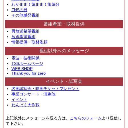
わがまま！気まま！旅気分
FNSの日
その他単発番組
番組希望・取材提供
再放送希望番組
放送希望番組
情報提供・取材依頼
番組以外へのメッセージ
電波・技術関係
TSSホームページ
WEB SHOP
Thank you for zero
イベント・試写会
名画試写会・映画チケットプレゼント
事業コンサート・演劇他
イベント
わんぱく大作戦
上記以外にメッセージを送る方は、
こちらのフォーム
より送信し
て下さい。