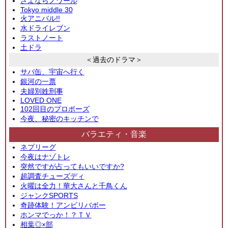
さよならノワール
Tokyo middle 30
火アニバル!!
水ドライレブン
ラストノート
土ドラ
＜過去のドラマ＞
サバ缶、宇宙へ行く
銀河の一票
夫婦別姓刑事
LOVED ONE
102回目のプロポーズ
今夜、秘密のキッチンで
バラエティ・音楽
ネプリーグ
今夜はナゾトレ
突然ですが占ってもいいですか?
超調査チューズディ
火曜は全力！華大さんと千鳥くん
ジャンクSPORTS
奇跡体験！アンビリバボー
ホンマでっか！？ＴＶ
相葉◎×部