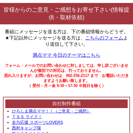
皆様からのご意見・ご感想をお寄せ下さい(情報提
供・取材依頼)
番組にメッセージを送る方は、下の番組情報からどうぞ。
★下記以外にメッセージを送る方は、
こちらのフォーム
よ
り送信して下さい。
満点ママ 今日のテーマはこちら
フォーム・メールでのお問い合わせに対しましては、申し訳ございませ
んが個別での対応は、行っておりません。
恐れ入りますが、お問い合わせは 082-256-2117 まで お電話いただき
ますようお願い致します。
（ 受付：月～金 9:30～17:30 ※祝日を除く）
自社制作番組
ひろしま満点ママ！！（ご意見・ご感想）
ＴＳＳ ライク！
全力応援 スポーツLOVERS
西村キャンプ場