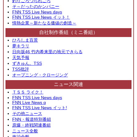
釣りごろつられごろ
そ～だったのかンパニー
FNN TSS Live News days
FNN TSS Live News イット！
情熱企業～新たなる価値の創造～
自社制作番組（ミニ番組）
ひろしま百景
夢キラリ
日向坂46 竹内希来里の地元できらる
天気予報
ずきゅん。TSS
TSS批評
オープニング・クロージング
ニュース関連
ＴＳＳ ライク！
FNN TSS Live News days
FNN Live News α
FNN TSS Live News イット!
その他ニュース
FNN・報道特別番組
原爆・終戦関連番組
ニュース全般
政治全般