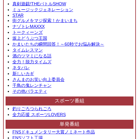
真剣遊戯!THEバトルSHOW
ミュージックジェネレーション
STAR
街グルメをマジ探索！かまいまち
ナゾトレMAXXX
トークィーンズ
坂上どうぶつ王国
かまいたちの瞬間回答！～60秒でお悩み解決～
タイムレスマン
酒のツマミになる話
全力！脱力タイムズ
ネタパレ
新しいカギ
さんまのお笑い向上委員会
千鳥の鬼レンチャン
その他バラエティ
スポーツ番組
釣りごろつられごろ
全力応援 スポーツLOVERS
単発番組
FNSドキュメンタリー大賞ノミネート作品
FNSソフト工場