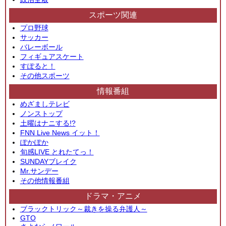
スポーツ関連
プロ野球
サッカー
バレーボール
フィギュアスケート
すぽると！
その他スポーツ
情報番組
めざましテレビ
ノンストップ
土曜はナニする!?
FNN Live News イット！
ぽかぽか
旬感LIVE とれたてっ！
SUNDAYブレイク
Mr.サンデー
その他情報番組
ドラマ・アニメ
ブラックトリック～裁きを操る弁護人～
GTO