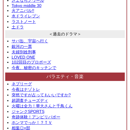
さよならノワール
Tokyo middle 30
火アニバル!!
水ドライレブン
ラストノート
土ドラ
＜過去のドラマ＞
サバ缶、宇宙へ行く
銀河の一票
夫婦別姓刑事
LOVED ONE
102回目のプロポーズ
今夜、秘密のキッチンで
バラエティ・音楽
ネプリーグ
今夜はナゾトレ
突然ですが占ってもいいですか?
超調査チューズディ
火曜は全力！華大さんと千鳥くん
ジャンクSPORTS
奇跡体験！アンビリバボー
ホンマでっか！？ＴＶ
相葉◎×部