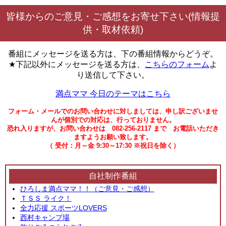
皆様からのご意見・ご感想をお寄せ下さい(情報提
供・取材依頼)
番組にメッセージを送る方は、下の番組情報からどうぞ。
★下記以外にメッセージを送る方は、
こちらのフォーム
よ
り送信して下さい。
満点ママ 今日のテーマはこちら
フォーム・メールでのお問い合わせに対しましては、申し訳ございませ
んが個別での対応は、行っておりません。
恐れ入りますが、お問い合わせは 082-256-2117 まで お電話いただき
ますようお願い致します。
（ 受付：月～金 9:30～17:30 ※祝日を除く）
自社制作番組
ひろしま満点ママ！！（ご意見・ご感想）
ＴＳＳ ライク！
全力応援 スポーツLOVERS
西村キャンプ場