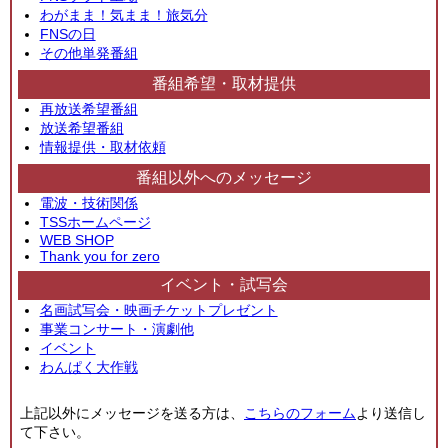
わがまま！気まま！旅気分
FNSの日
その他単発番組
番組希望・取材提供
再放送希望番組
放送希望番組
情報提供・取材依頼
番組以外へのメッセージ
電波・技術関係
TSSホームページ
WEB SHOP
Thank you for zero
イベント・試写会
名画試写会・映画チケットプレゼント
事業コンサート・演劇他
イベント
わんぱく大作戦
上記以外にメッセージを送る方は、
こちらのフォーム
より送信し
て下さい。