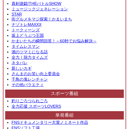
真剣遊戯!THEバトルSHOW
ミュージックジェネレーション
STAR
街グルメをマジ探索！かまいまち
ナゾトレMAXXX
トークィーンズ
坂上どうぶつ王国
かまいたちの瞬間回答！～60秒でお悩み解決～
タイムレスマン
酒のツマミになる話
全力！脱力タイムズ
ネタパレ
新しいカギ
さんまのお笑い向上委員会
千鳥の鬼レンチャン
その他バラエティ
スポーツ番組
釣りごろつられごろ
全力応援 スポーツLOVERS
単発番組
FNSドキュメンタリー大賞ノミネート作品
FNSソフト工場