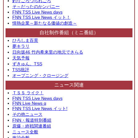
釣りごろつられごろ
そ～だったのかンパニー
FNN TSS Live News days
FNN TSS Live News イット！
情熱企業～新たなる価値の創造～
自社制作番組（ミニ番組）
ひろしま百景
夢キラリ
日向坂46 竹内希来里の地元できらる
天気予報
ずきゅん。TSS
TSS批評
オープニング・クロージング
ニュース関連
ＴＳＳ ライク！
FNN TSS Live News days
FNN Live News α
FNN TSS Live News イット!
その他ニュース
FNN・報道特別番組
原爆・終戦関連番組
ニュース全般
政治全般