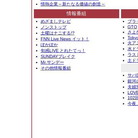
情熱企業～新たなる価値の創造～
情報番組
めざましテレビ
ブラ
GTO
ノンストップ
さよ
土曜はナニする!?
Toky
FNN Live News イット！
火アニ
ぽかぽか
水ド
旬感LIVE とれたてっ！
ラス
SUNDAYブレイク
土ド
Mr.サンデー
その他情報番組
サバ
銀河
夫婦
LOV
10
今夜