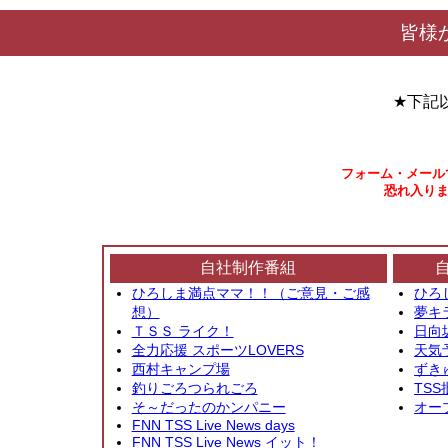
皆様
★下記
フォーム・メール
恐れ入りま
自社制作番組
ひろしま満点ママ！！（ご意見・ご感
ひろ
想）
夢キ
ＴＳＳ ライク！
日向
全力応援 スポーツLOVERS
天気
西村キャンプ場
ずき
釣りごろつられごろ
TSS
そ～だったのかンパニー
オー
FNN TSS Live News days
FNN TSS Live News イット！