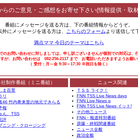
からのご意見・ご感想をお寄せ下さい(情報提供・取材
番組にメッセージを送る方は、下の番組情報からどうぞ。
以外にメッセージを送る方は、
こちらのフォーム
より送信して
満点ママ 今日のテーマはこちら
でのお問い合わせに対しましては、申し訳ございませんが個別での対応は、
すが、お問い合わせは 082-256-2117 まで お電話いただきますようお願
（ 受付：月～金 9:30～17:30 ※祝日を除く）
自社制作番組（ミニ番組）
ニュース関連
しま百景
ＴＳＳ ライク！
FNN TSS Live News days
ラリ
FNN Live News α
坂46 竹内希来里の地元できらる
FNN TSS Live News イット!
予報
その他ニュース
ゅん。TSS
FNN・報道特別番組
批評
原爆・終戦関連番組
プニング・クロージング
ニュース全般
政治全般