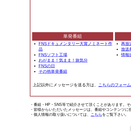
単発番組
FNSドキュメンタリー大賞ノミネート作
再放
品
放送
FNSソフト工場
情報
わがまま！気まま！旅気分
FNSの日
その他単発番組
上記以外にメッセージを送る方は、
こちらのフォーム
・番組・HP・SNS等で紹介させて頂くことがあります。
・皆様からいただいたメッセージは、番組やコンテンツに
・個人情報の取り扱いについては、
こちら
をご覧下さい。