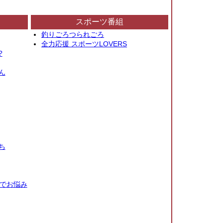
スポーツ番組
釣りごろつられごろ
全力応援 スポーツLOVERS
?
ん
ち
秒でお悩み