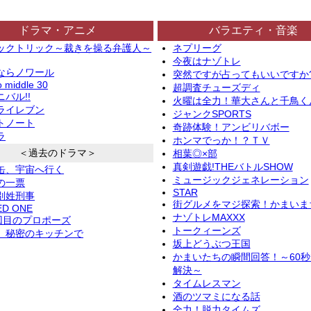
ドラマ・アニメ
バラエティ・音楽
ックトリック～裁きを操る弁護人～
ネプリーグ
今夜はナゾトレ
ならノワール
突然ですが占ってもいいですか
o middle 30
超調査チューズディ
バル!!
火曜は全力！華大さんと千鳥く
ライレブン
ジャンクSPORTS
トノート
奇跡体験！アンビリバボー
ラ
ホンマでっか！？ＴＶ
＜過去のドラマ＞
相葉◎×部
真剣遊戯!THEバトルSHOW
缶、宇宙へ行く
ミュージックジェネレーション
の一票
STAR
別姓刑事
街グルメをマジ探索！かまいま
ED ONE
ナゾトレMAXXX
2回目のプロポーズ
トークィーンズ
、秘密のキッチンで
坂上どうぶつ王国
かまいたちの瞬間回答！～60
解決～
タイムレスマン
酒のツマミになる話
全力！脱力タイムズ