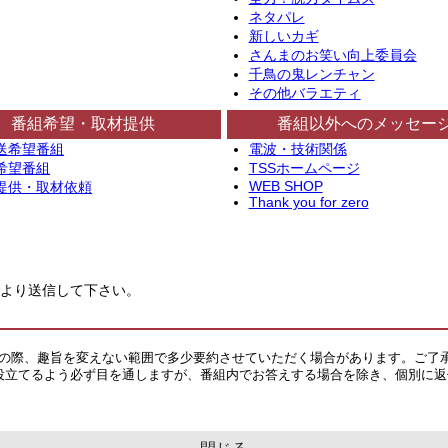
ネタパレ
新しいカギ
さんまのお笑い向上委員会
千鳥の鬼レンチャン
その他バラエティ
番組希望・取材提供
番組以外へのメッセー
送希望番組
電波・技術関係
希望番組
TSSホームページ
WEB SHOP
提供・取材依頼
Thank you for zero
より送信して下さい。
その際、趣旨を変えない範囲で多少要約させていただく場合があります。ご了
役立てるよう必ず目を通しますが、番組内でお答えする場合を除き、個別に返