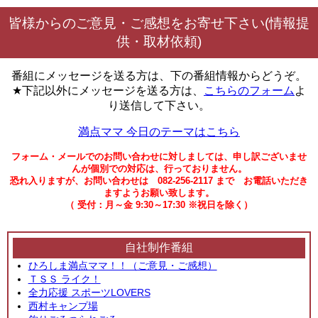
皆様からのご意見・ご感想をお寄せ下さい(情報提
供・取材依頼)
番組にメッセージを送る方は、下の番組情報からどうぞ。
★下記以外にメッセージを送る方は、
こちらのフォーム
よ
り送信して下さい。
満点ママ 今日のテーマはこちら
フォーム・メールでのお問い合わせに対しましては、申し訳ございませ
んが個別での対応は、行っておりません。
恐れ入りますが、お問い合わせは 082-256-2117 まで お電話いただき
ますようお願い致します。
（ 受付：月～金 9:30～17:30 ※祝日を除く）
自社制作番組
ひろしま満点ママ！！（ご意見・ご感想）
ＴＳＳ ライク！
全力応援 スポーツLOVERS
西村キャンプ場