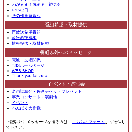
わがまま！気まま！旅気分
FNSの日
その他単発番組
番組希望・取材提供
再放送希望番組
放送希望番組
情報提供・取材依頼
番組以外へのメッセージ
電波・技術関係
TSSホームページ
WEB SHOP
Thank you for zero
イベント・試写会
名画試写会・映画チケットプレゼント
事業コンサート・演劇他
イベント
わんぱく大作戦
上記以外にメッセージを送る方は、
こちらのフォーム
より送信し
て下さい。