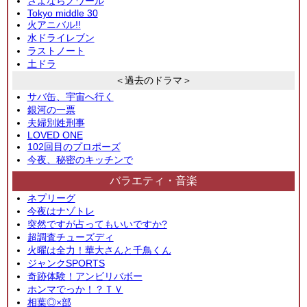
さよならノワール
Tokyo middle 30
火アニバル!!
水ドライレブン
ラストノート
土ドラ
＜過去のドラマ＞
サバ缶、宇宙へ行く
銀河の一票
夫婦別姓刑事
LOVED ONE
102回目のプロポーズ
今夜、秘密のキッチンで
バラエティ・音楽
ネプリーグ
今夜はナゾトレ
突然ですが占ってもいいですか?
超調査チューズディ
火曜は全力！華大さんと千鳥くん
ジャンクSPORTS
奇跡体験！アンビリバボー
ホンマでっか！？ＴＶ
相葉◎×部