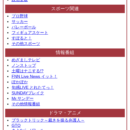
スポーツ関連
プロ野球
サッカー
バレーボール
フィギュアスケート
すぽると！
その他スポーツ
情報番組
めざましテレビ
ノンストップ
土曜はナニする!?
FNN Live News イット！
ぽかぽか
旬感LIVE とれたてっ！
SUNDAYブレイク
Mr.サンデー
その他情報番組
ドラマ・アニメ
ブラックトリック～裁きを操る弁護人～
GTO