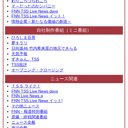
釣りごろつられごろ
そ～だったのかンパニー
FNN TSS Live News days
FNN TSS Live News イット！
情熱企業～新たなる価値の創造～
自社制作番組（ミニ番組）
ひろしま百景
夢キラリ
日向坂46 竹内希来里の地元できらる
天気予報
ずきゅん。TSS
TSS批評
オープニング・クロージング
ニュース関連
ＴＳＳ ライク！
FNN TSS Live News days
FNN Live News α
FNN TSS Live News イット!
その他ニュース
FNN・報道特別番組
原爆・終戦関連番組
ニュース全般
政治全般