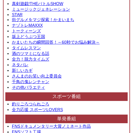
真剣遊戯!THEバトルSHOW
ミュージックジェネレーション
STAR
街グルメをマジ探索！かまいまち
ナゾトレMAXXX
トークィーンズ
坂上どうぶつ王国
かまいたちの瞬間回答！～60秒でお悩み解決～
タイムレスマン
酒のツマミになる話
全力！脱力タイムズ
ネタパレ
新しいカギ
さんまのお笑い向上委員会
千鳥の鬼レンチャン
その他バラエティ
スポーツ番組
釣りごろつられごろ
全力応援 スポーツLOVERS
単発番組
FNSドキュメンタリー大賞ノミネート作品
FNSソフト工場