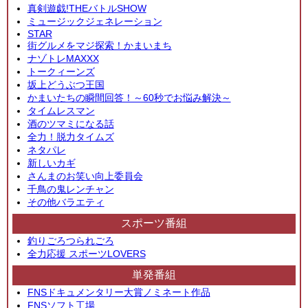
真剣遊戯!THEバトルSHOW
ミュージックジェネレーション
STAR
街グルメをマジ探索！かまいまち
ナゾトレMAXXX
トークィーンズ
坂上どうぶつ王国
かまいたちの瞬間回答！～60秒でお悩み解決～
タイムレスマン
酒のツマミになる話
全力！脱力タイムズ
ネタパレ
新しいカギ
さんまのお笑い向上委員会
千鳥の鬼レンチャン
その他バラエティ
スポーツ番組
釣りごろつられごろ
全力応援 スポーツLOVERS
単発番組
FNSドキュメンタリー大賞ノミネート作品
FNSソフト工場