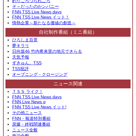
釣りごろつられごろ
そ～だったのかンパニー
FNN TSS Live News days
FNN TSS Live News イット！
情熱企業～新たなる価値の創造～
自社制作番組（ミニ番組）
ひろしま百景
夢キラリ
日向坂46 竹内希来里の地元できらる
天気予報
ずきゅん。TSS
TSS批評
オープニング・クロージング
ニュース関連
ＴＳＳ ライク！
FNN TSS Live News days
FNN Live News α
FNN TSS Live News イット!
その他ニュース
FNN・報道特別番組
原爆・終戦関連番組
ニュース全般
政治全般