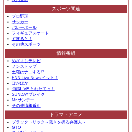
スポーツ関連
プロ野球
サッカー
バレーボール
フィギュアスケート
すぽると！
その他スポーツ
情報番組
めざましテレビ
ノンストップ
土曜はナニする!?
FNN Live News イット！
ぽかぽか
旬感LIVE とれたてっ！
SUNDAYブレイク
Mr.サンデー
その他情報番組
ドラマ・アニメ
ブラックトリック～裁きを操る弁護人～
GTO