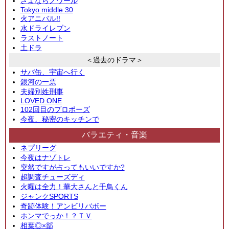
さよならノワール
Tokyo middle 30
火アニバル!!
水ドライレブン
ラストノート
土ドラ
＜過去のドラマ＞
サバ缶、宇宙へ行く
銀河の一票
夫婦別姓刑事
LOVED ONE
102回目のプロポーズ
今夜、秘密のキッチンで
バラエティ・音楽
ネプリーグ
今夜はナゾトレ
突然ですが占ってもいいですか?
超調査チューズディ
火曜は全力！華大さんと千鳥くん
ジャンクSPORTS
奇跡体験！アンビリバボー
ホンマでっか！？ＴＶ
相葉◎×部