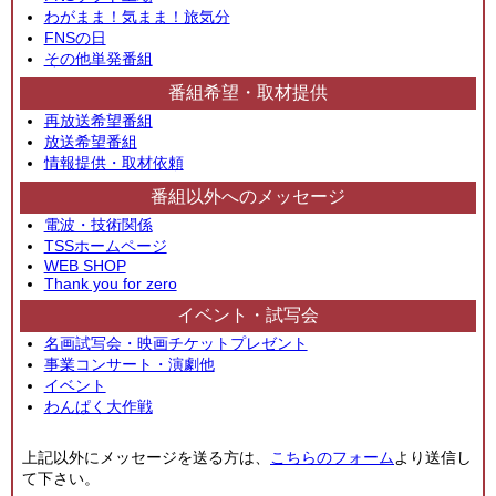
わがまま！気まま！旅気分
FNSの日
その他単発番組
番組希望・取材提供
再放送希望番組
放送希望番組
情報提供・取材依頼
番組以外へのメッセージ
電波・技術関係
TSSホームページ
WEB SHOP
Thank you for zero
イベント・試写会
名画試写会・映画チケットプレゼント
事業コンサート・演劇他
イベント
わんぱく大作戦
上記以外にメッセージを送る方は、
こちらのフォーム
より送信し
て下さい。