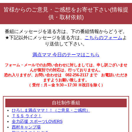
皆様からのご意見・ご感想をお寄せ下さい(情報提
供・取材依頼)
番組にメッセージを送る方は、下の番組情報からどうぞ。
★下記以外にメッセージを送る方は、
こちらのフォーム
よ
り送信して下さい。
満点ママ 今日のテーマはこちら
フォーム・メールでのお問い合わせに対しましては、申し訳ございませ
んが個別での対応は、行っておりません。
恐れ入りますが、お問い合わせは 082-256-2117 まで お電話いただき
ますようお願い致します。
（ 受付：月～金 9:30～17:30 ※祝日を除く）
自社制作番組
ひろしま満点ママ！！（ご意見・ご感想）
ＴＳＳ ライク！
全力応援 スポーツLOVERS
西村キャンプ場