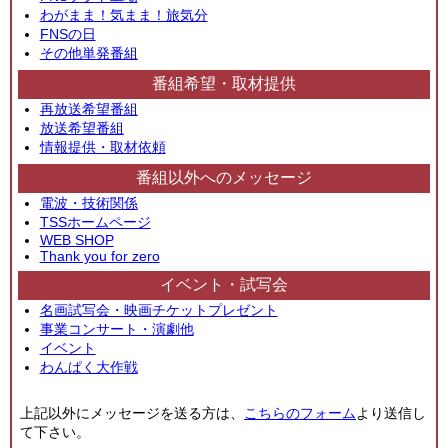
わがまま！気まま！旅気分
FNSの日
その他単発番組
番組希望・取材提供
再放送希望番組
放送希望番組
情報提供・取材依頼
番組以外へのメッセージ
電波・技術関係
TSSホームページ
WEB SHOP
Thank you for zero
イベント・試写会
名画試写会・映画チケットプレゼント
事業コンサート・演劇他
イベント
わんぱく大作戦
上記以外にメッセージを送る方は、
こちらのフォーム
より送信し
て下さい。