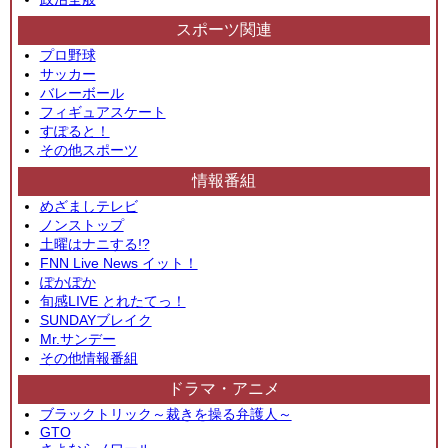
スポーツ関連
プロ野球
サッカー
バレーボール
フィギュアスケート
すぽると！
その他スポーツ
情報番組
めざましテレビ
ノンストップ
土曜はナニする!?
FNN Live News イット！
ぽかぽか
旬感LIVE とれたてっ！
SUNDAYブレイク
Mr.サンデー
その他情報番組
ドラマ・アニメ
ブラックトリック～裁きを操る弁護人～
GTO