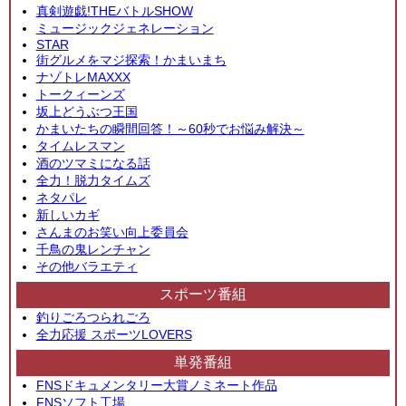
真剣遊戯!THEバトルSHOW
ミュージックジェネレーション
STAR
街グルメをマジ探索！かまいまち
ナゾトレMAXXX
トークィーンズ
坂上どうぶつ王国
かまいたちの瞬間回答！～60秒でお悩み解決～
タイムレスマン
酒のツマミになる話
全力！脱力タイムズ
ネタパレ
新しいカギ
さんまのお笑い向上委員会
千鳥の鬼レンチャン
その他バラエティ
スポーツ番組
釣りごろつられごろ
全力応援 スポーツLOVERS
単発番組
FNSドキュメンタリー大賞ノミネート作品
FNSソフト工場