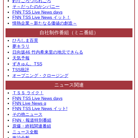
釣りごろつられごろ
そ～だったのかンパニー
FNN TSS Live News days
FNN TSS Live News イット！
情熱企業～新たなる価値の創造～
自社制作番組（ミニ番組）
ひろしま百景
夢キラリ
日向坂46 竹内希来里の地元できらる
天気予報
ずきゅん。TSS
TSS批評
オープニング・クロージング
ニュース関連
ＴＳＳ ライク！
FNN TSS Live News days
FNN Live News α
FNN TSS Live News イット!
その他ニュース
FNN・報道特別番組
原爆・終戦関連番組
ニュース全般
政治全般