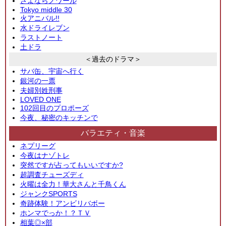
さよならノワール
Tokyo middle 30
火アニバル!!
水ドライレブン
ラストノート
土ドラ
＜過去のドラマ＞
サバ缶、宇宙へ行く
銀河の一票
夫婦別姓刑事
LOVED ONE
102回目のプロポーズ
今夜、秘密のキッチンで
バラエティ・音楽
ネプリーグ
今夜はナゾトレ
突然ですが占ってもいいですか?
超調査チューズディ
火曜は全力！華大さんと千鳥くん
ジャンクSPORTS
奇跡体験！アンビリバボー
ホンマでっか！？ＴＶ
相葉◎×部