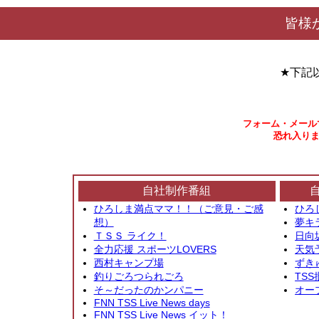
皆様
★下記
フォーム・メール
恐れ入りま
自社制作番組
ひろしま満点ママ！！（ご意見・ご感
ひろ
想）
夢キ
ＴＳＳ ライク！
日向
全力応援 スポーツLOVERS
天気
西村キャンプ場
ずき
釣りごろつられごろ
TSS
そ～だったのかンパニー
オー
FNN TSS Live News days
FNN TSS Live News イット！