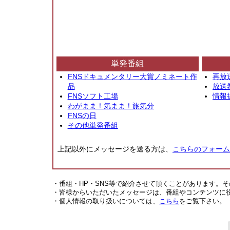
単発番組
FNSドキュメンタリー大賞ノミネート作
再放
品
放送
FNSソフト工場
情報
わがまま！気まま！旅気分
FNSの日
その他単発番組
上記以外にメッセージを送る方は、
こちらのフォーム
・番組・HP・SNS等で紹介させて頂くことがあります。
・皆様からいただいたメッセージは、番組やコンテンツに
・個人情報の取り扱いについては、
こちら
をご覧下さい。