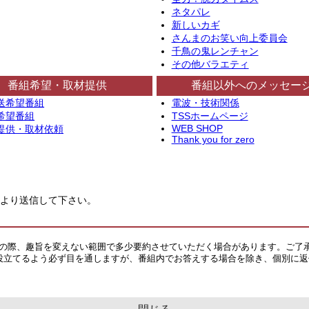
ネタパレ
新しいカギ
さんまのお笑い向上委員会
千鳥の鬼レンチャン
その他バラエティ
番組希望・取材提供
番組以外へのメッセー
送希望番組
電波・技術関係
希望番組
TSSホームページ
WEB SHOP
提供・取材依頼
Thank you for zero
より送信して下さい。
その際、趣旨を変えない範囲で多少要約させていただく場合があります。ご了
役立てるよう必ず目を通しますが、番組内でお答えする場合を除き、個別に返