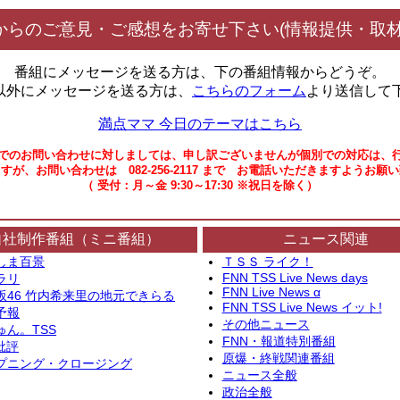
からのご意見・ご感想をお寄せ下さい(情報提供・取材
番組にメッセージを送る方は、下の番組情報からどうぞ。
以外にメッセージを送る方は、
こちらのフォーム
より送信して
満点ママ 今日のテーマはこちら
でのお問い合わせに対しましては、申し訳ございませんが個別での対応は、
すが、お問い合わせは 082-256-2117 まで お電話いただきますようお願
（ 受付：月～金 9:30～17:30 ※祝日を除く）
自社制作番組（ミニ番組）
ニュース関連
しま百景
ＴＳＳ ライク！
FNN TSS Live News days
ラリ
FNN Live News α
坂46 竹内希来里の地元できらる
FNN TSS Live News イット!
予報
その他ニュース
ゅん。TSS
FNN・報道特別番組
批評
原爆・終戦関連番組
プニング・クロージング
ニュース全般
政治全般