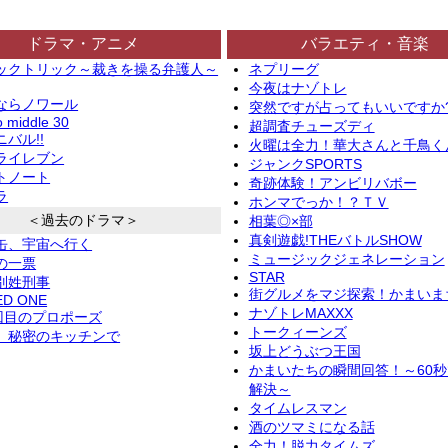
ドラマ・アニメ
バラエティ・音楽
ックトリック～裁きを操る弁護人～
ネプリーグ
今夜はナゾトレ
ならノワール
突然ですが占ってもいいですか
o middle 30
超調査チューズディ
バル!!
火曜は全力！華大さんと千鳥く
ライレブン
ジャンクSPORTS
トノート
奇跡体験！アンビリバボー
ラ
ホンマでっか！？ＴＶ
＜過去のドラマ＞
相葉◎×部
真剣遊戯!THEバトルSHOW
缶、宇宙へ行く
ミュージックジェネレーション
の一票
STAR
別姓刑事
街グルメをマジ探索！かまいま
ED ONE
ナゾトレMAXXX
2回目のプロポーズ
トークィーンズ
、秘密のキッチンで
坂上どうぶつ王国
かまいたちの瞬間回答！～60
解決～
タイムレスマン
酒のツマミになる話
全力！脱力タイムズ