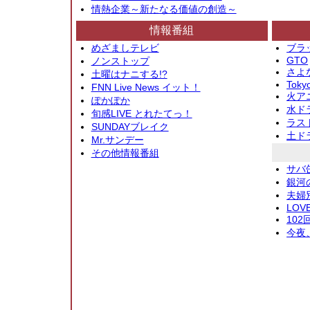
情熱企業～新たなる価値の創造～
情報番組
めざましテレビ
ブラ
GTO
ノンストップ
さよ
土曜はナニする!?
Toky
FNN Live News イット！
火アニ
ぽかぽか
水ド
旬感LIVE とれたてっ！
ラス
SUNDAYブレイク
土ド
Mr.サンデー
その他情報番組
サバ
銀河
夫婦
LOV
10
今夜