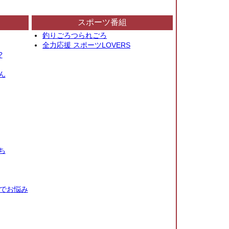
スポーツ番組
釣りごろつられごろ
全力応援 スポーツLOVERS
?
ん
ち
秒でお悩み