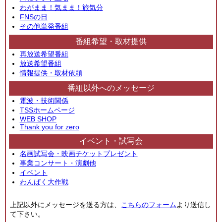
わがまま！気まま！旅気分
FNSの日
その他単発番組
番組希望・取材提供
再放送希望番組
放送希望番組
情報提供・取材依頼
番組以外へのメッセージ
電波・技術関係
TSSホームページ
WEB SHOP
Thank you for zero
イベント・試写会
名画試写会・映画チケットプレゼント
事業コンサート・演劇他
イベント
わんぱく大作戦
上記以外にメッセージを送る方は、
こちらのフォーム
より送信し
て下さい。