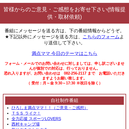
皆様からのご意見・ご感想をお寄せ下さい(情報提
供・取材依頼)
番組にメッセージを送る方は、下の番組情報からどうぞ。
★下記以外にメッセージを送る方は、
こちらのフォーム
よ
り送信して下さい。
満点ママ 今日のテーマはこちら
フォーム・メールでのお問い合わせに対しましては、申し訳ございませ
んが個別での対応は、行っておりません。
恐れ入りますが、お問い合わせは 082-256-2117 まで お電話いただき
ますようお願い致します。
（ 受付：月～金 9:30～17:30 ※祝日を除く）
自社制作番組
ひろしま満点ママ！！（ご意見・ご感想）
ＴＳＳ ライク！
全力応援 スポーツLOVERS
西村キャンプ場