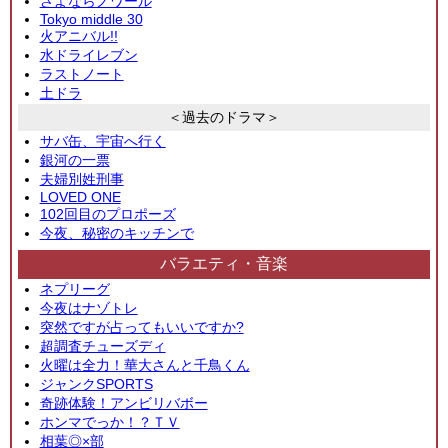
さよならノワール
Tokyo middle 30
火アニバル!!
水ドライレブン
ラストノート
土ドラ
＜過去のドラマ＞
サバ缶、宇宙へ行く
銀河の一票
夫婦別姓刑事
LOVED ONE
102回目のプロポーズ
今夜、秘密のキッチンで
バラエティ・音楽
ネプリーグ
今夜はナゾトレ
突然ですが占ってもいいですか?
超調査チューズディ
火曜は全力！華大さんと千鳥くん
ジャンクSPORTS
奇跡体験！アンビリバボー
ホンマでっか！？ＴＶ
相葉◎×部