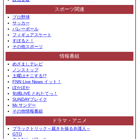
スポーツ関連
プロ野球
サッカー
バレーボール
フィギュアスケート
すぽると！
その他スポーツ
情報番組
めざましテレビ
ノンストップ
土曜はナニする!?
FNN Live News イット！
ぽかぽか
旬感LIVE とれたてっ！
SUNDAYブレイク
Mr.サンデー
その他情報番組
ドラマ・アニメ
ブラックトリック～裁きを操る弁護人～
GTO