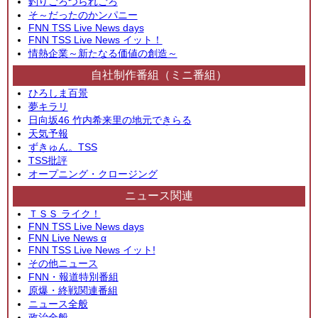
釣りごろつられごろ
そ～だったのかンパニー
FNN TSS Live News days
FNN TSS Live News イット！
情熱企業～新たなる価値の創造～
自社制作番組（ミニ番組）
ひろしま百景
夢キラリ
日向坂46 竹内希来里の地元できらる
天気予報
ずきゅん。TSS
TSS批評
オープニング・クロージング
ニュース関連
ＴＳＳ ライク！
FNN TSS Live News days
FNN Live News α
FNN TSS Live News イット!
その他ニュース
FNN・報道特別番組
原爆・終戦関連番組
ニュース全般
政治全般