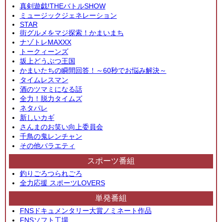
真剣遊戯!THEバトルSHOW
ミュージックジェネレーション
STAR
街グルメをマジ探索！かまいまち
ナゾトレMAXXX
トークィーンズ
坂上どうぶつ王国
かまいたちの瞬間回答！～60秒でお悩み解決～
タイムレスマン
酒のツマミになる話
全力！脱力タイムズ
ネタパレ
新しいカギ
さんまのお笑い向上委員会
千鳥の鬼レンチャン
その他バラエティ
スポーツ番組
釣りごろつられごろ
全力応援 スポーツLOVERS
単発番組
FNSドキュメンタリー大賞ノミネート作品
FNSソフト工場