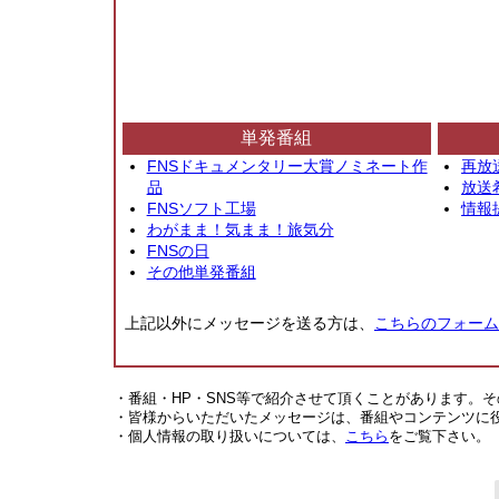
単発番組
FNSドキュメンタリー大賞ノミネート作
再放
品
放送
FNSソフト工場
情報
わがまま！気まま！旅気分
FNSの日
その他単発番組
上記以外にメッセージを送る方は、
こちらのフォーム
・番組・HP・SNS等で紹介させて頂くことがあります。
・皆様からいただいたメッセージは、番組やコンテンツに
・個人情報の取り扱いについては、
こちら
をご覧下さい。