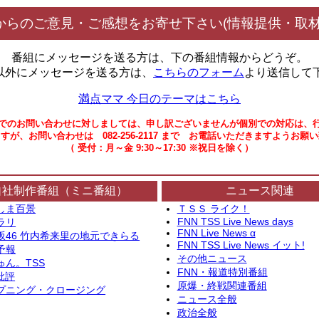
からのご意見・ご感想をお寄せ下さい(情報提供・取材
番組にメッセージを送る方は、下の番組情報からどうぞ。
以外にメッセージを送る方は、
こちらのフォーム
より送信して
満点ママ 今日のテーマはこちら
でのお問い合わせに対しましては、申し訳ございませんが個別での対応は、
すが、お問い合わせは 082-256-2117 まで お電話いただきますようお願
（ 受付：月～金 9:30～17:30 ※祝日を除く）
自社制作番組（ミニ番組）
ニュース関連
しま百景
ＴＳＳ ライク！
FNN TSS Live News days
ラリ
FNN Live News α
坂46 竹内希来里の地元できらる
FNN TSS Live News イット!
予報
その他ニュース
ゅん。TSS
FNN・報道特別番組
批評
原爆・終戦関連番組
プニング・クロージング
ニュース全般
政治全般