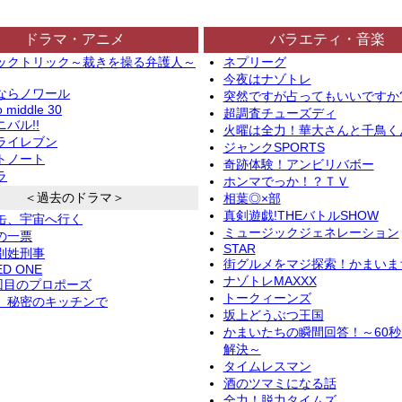
ドラマ・アニメ
バラエティ・音楽
ックトリック～裁きを操る弁護人～
ネプリーグ
今夜はナゾトレ
ならノワール
突然ですが占ってもいいですか
o middle 30
超調査チューズディ
バル!!
火曜は全力！華大さんと千鳥く
ライレブン
ジャンクSPORTS
トノート
奇跡体験！アンビリバボー
ラ
ホンマでっか！？ＴＶ
＜過去のドラマ＞
相葉◎×部
真剣遊戯!THEバトルSHOW
缶、宇宙へ行く
ミュージックジェネレーション
の一票
STAR
別姓刑事
街グルメをマジ探索！かまいま
ED ONE
ナゾトレMAXXX
2回目のプロポーズ
トークィーンズ
、秘密のキッチンで
坂上どうぶつ王国
かまいたちの瞬間回答！～60
解決～
タイムレスマン
酒のツマミになる話
全力！脱力タイムズ