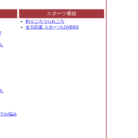
スポーツ番組
釣りごろつられごろ
全力応援 スポーツLOVERS
?
ん
ち
秒でお悩み