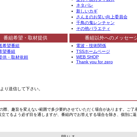
ネタパレ
新しいカギ
さんまのお笑い向上委員会
千鳥の鬼レンチャン
その他バラエティ
番組希望・取材提供
番組以外へのメッセー
送希望番組
電波・技術関係
希望番組
TSSホームページ
WEB SHOP
提供・取材依頼
Thank you for zero
より送信して下さい。
その際、趣旨を変えない範囲で多少要約させていただく場合があります。ご了
役立てるよう必ず目を通しますが、番組内でお答えする場合を除き、個別に返