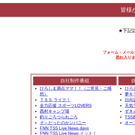
皆様
★下記
フォーム・メール
恐れ入りま
自社制作番組
ひろしま満点ママ！！（ご意見・ご感
ひろ
想）
夢キ
ＴＳＳ ライク！
日向
全力応援 スポーツLOVERS
天気
西村キャンプ場
ずき
釣りごろつられごろ
TSS
そ～だったのかンパニー
オー
FNN TSS Live News days
FNN TSS Live News イット！