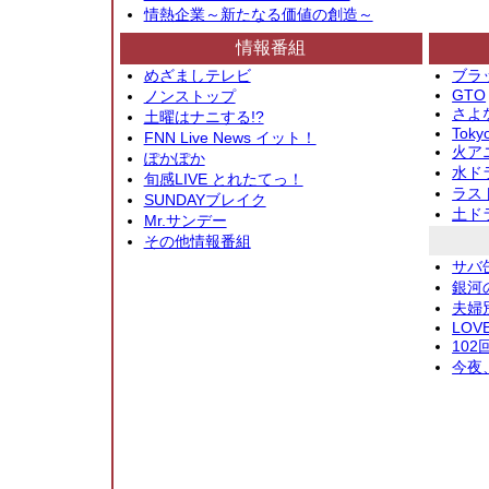
情熱企業～新たなる価値の創造～
情報番組
めざましテレビ
ブラ
GTO
ノンストップ
さよ
土曜はナニする!?
Toky
FNN Live News イット！
火アニ
ぽかぽか
水ド
旬感LIVE とれたてっ！
ラス
SUNDAYブレイク
土ド
Mr.サンデー
その他情報番組
サバ
銀河
夫婦
LOV
10
今夜