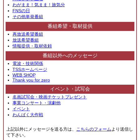
わがまま！気まま！旅気分
FNSの日
その他単発番組
番組希望・取材提供
再放送希望番組
放送希望番組
情報提供・取材依頼
番組以外へのメッセージ
電波・技術関係
TSSホームページ
WEB SHOP
Thank you for zero
イベント・試写会
名画試写会・映画チケットプレゼント
事業コンサート・演劇他
イベント
わんぱく大作戦
上記以外にメッセージを送る方は、
こちらのフォーム
より送信し
て下さい。