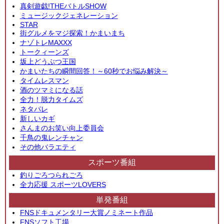
真剣遊戯!THEバトルSHOW
ミュージックジェネレーション
STAR
街グルメをマジ探索！かまいまち
ナゾトレMAXXX
トークィーンズ
坂上どうぶつ王国
かまいたちの瞬間回答！～60秒でお悩み解決～
タイムレスマン
酒のツマミになる話
全力！脱力タイムズ
ネタパレ
新しいカギ
さんまのお笑い向上委員会
千鳥の鬼レンチャン
その他バラエティ
スポーツ番組
釣りごろつられごろ
全力応援 スポーツLOVERS
単発番組
FNSドキュメンタリー大賞ノミネート作品
FNSソフト工場