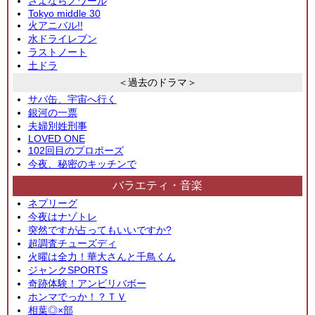
さよならノワール
Tokyo middle 30
火アニバル!!
水ドライレブン
ラストノート
土ドラ
＜過去のドラマ＞
サバ缶、宇宙へ行く
銀河の一票
夫婦別姓刑事
LOVED ONE
102回目のプロポーズ
今夜、秘密のキッチンで
バラエティ・音楽
ネプリーグ
今夜はナゾトレ
突然ですが占ってもいいですか?
超調査チューズディ
火曜は全力！華大さんと千鳥くん
ジャンクSPORTS
奇跡体験！アンビリバボー
ホンマでっか！？ＴＶ
相葉◎×部