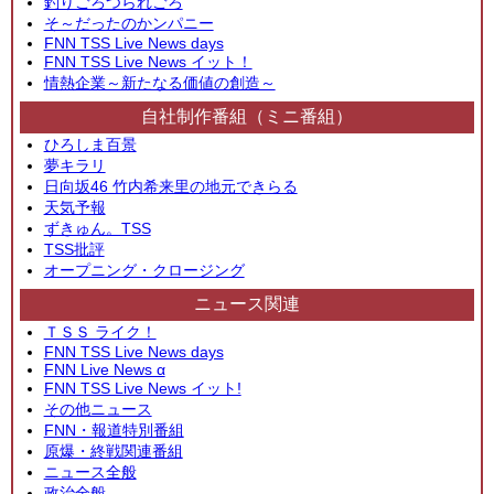
釣りごろつられごろ
そ～だったのかンパニー
FNN TSS Live News days
FNN TSS Live News イット！
情熱企業～新たなる価値の創造～
自社制作番組（ミニ番組）
ひろしま百景
夢キラリ
日向坂46 竹内希来里の地元できらる
天気予報
ずきゅん。TSS
TSS批評
オープニング・クロージング
ニュース関連
ＴＳＳ ライク！
FNN TSS Live News days
FNN Live News α
FNN TSS Live News イット!
その他ニュース
FNN・報道特別番組
原爆・終戦関連番組
ニュース全般
政治全般