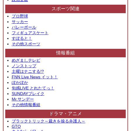
スポーツ関連
プロ野球
サッカー
バレーボール
フィギュアスケート
すぽると！
その他スポーツ
情報番組
めざましテレビ
ノンストップ
土曜はナニする!?
FNN Live News イット！
ぽかぽか
旬感LIVE とれたてっ！
SUNDAYブレイク
Mr.サンデー
その他情報番組
ドラマ・アニメ
ブラックトリック～裁きを操る弁護人～
GTO