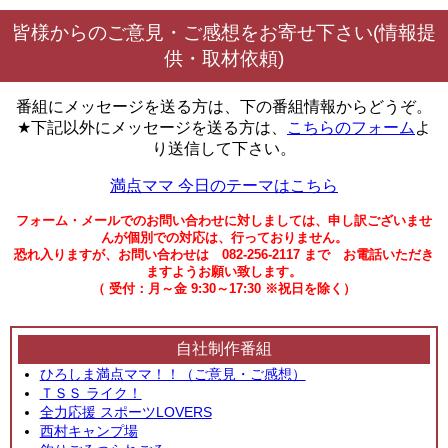
皆様からのご意見・ご感想をお寄せ下さい(情報提
供・取材依頼)
番組にメッセージを送る方は、下の番組情報からどうぞ。
★下記以外にメッセージを送る方は、
こちらのフォーム
よ
り送信して下さい。
満点ママ 今日のテーマはこちら
フォーム・メールでのお問い合わせに対しましては、申し訳ございませ
んが個別での対応は、行っておりません。
恐れ入りますが、お問い合わせは 082-256-2117 まで お電話いただき
ますようお願い致します。
（ 受付：月～金 9:30～17:30 ※祝日を除く）
自社制作番組
ひろしま満点ママ！！（ご意見・ご感想）
ＴＳＳ ライク！
全力応援 スポーツLOVERS
西村キャンプ場