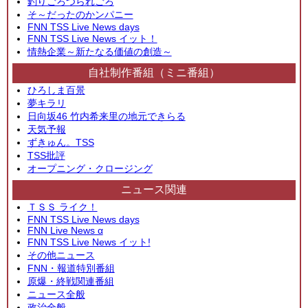
釣りごろつられごろ
そ～だったのかンパニー
FNN TSS Live News days
FNN TSS Live News イット！
情熱企業～新たなる価値の創造～
自社制作番組（ミニ番組）
ひろしま百景
夢キラリ
日向坂46 竹内希来里の地元できらる
天気予報
ずきゅん。TSS
TSS批評
オープニング・クロージング
ニュース関連
ＴＳＳ ライク！
FNN TSS Live News days
FNN Live News α
FNN TSS Live News イット!
その他ニュース
FNN・報道特別番組
原爆・終戦関連番組
ニュース全般
政治全般