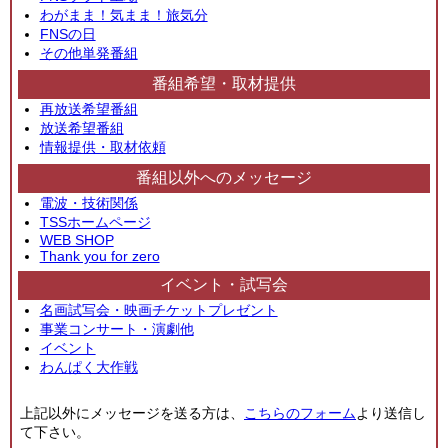
わがまま！気まま！旅気分
FNSの日
その他単発番組
番組希望・取材提供
再放送希望番組
放送希望番組
情報提供・取材依頼
番組以外へのメッセージ
電波・技術関係
TSSホームページ
WEB SHOP
Thank you for zero
イベント・試写会
名画試写会・映画チケットプレゼント
事業コンサート・演劇他
イベント
わんぱく大作戦
上記以外にメッセージを送る方は、
こちらのフォーム
より送信し
て下さい。