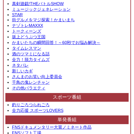
真剣遊戯!THEバトルSHOW
ミュージックジェネレーション
STAR
街グルメをマジ探索！かまいまち
ナゾトレMAXXX
トークィーンズ
坂上どうぶつ王国
かまいたちの瞬間回答！～60秒でお悩み解決～
タイムレスマン
酒のツマミになる話
全力！脱力タイムズ
ネタパレ
新しいカギ
さんまのお笑い向上委員会
千鳥の鬼レンチャン
その他バラエティ
スポーツ番組
釣りごろつられごろ
全力応援 スポーツLOVERS
単発番組
FNSドキュメンタリー大賞ノミネート作品
FNSソフト工場