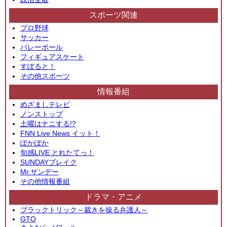
スポーツ関連
プロ野球
サッカー
バレーボール
フィギュアスケート
すぽると！
その他スポーツ
情報番組
めざましテレビ
ノンストップ
土曜はナニする!?
FNN Live News イット！
ぽかぽか
旬感LIVE とれたてっ！
SUNDAYブレイク
Mr.サンデー
その他情報番組
ドラマ・アニメ
ブラックトリック～裁きを操る弁護人～
GTO