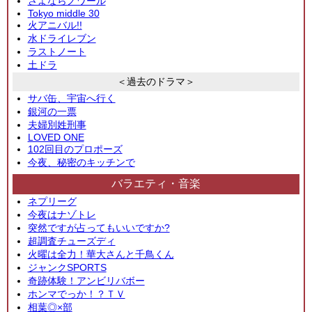
さよならノワール
Tokyo middle 30
火アニバル!!
水ドライレブン
ラストノート
土ドラ
＜過去のドラマ＞
サバ缶、宇宙へ行く
銀河の一票
夫婦別姓刑事
LOVED ONE
102回目のプロポーズ
今夜、秘密のキッチンで
バラエティ・音楽
ネプリーグ
今夜はナゾトレ
突然ですが占ってもいいですか?
超調査チューズディ
火曜は全力！華大さんと千鳥くん
ジャンクSPORTS
奇跡体験！アンビリバボー
ホンマでっか！？ＴＶ
相葉◎×部