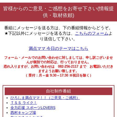
皆様からのご意見・ご感想をお寄せ下さい(情報提
供・取材依頼)
番組にメッセージを送る方は、下の番組情報からどうぞ。
★下記以外にメッセージを送る方は、
こちらのフォーム
よ
り送信して下さい。
満点ママ 今日のテーマはこちら
フォーム・メールでのお問い合わせに対しましては、申し訳ございませ
んが個別での対応は、行っておりません。
恐れ入りますが、お問い合わせは 082-256-2117 まで お電話いただき
ますようお願い致します。
（ 受付：月～金 9:30～17:30 ※祝日を除く）
自社制作番組
ひろしま満点ママ！！（ご意見・ご感想）
ＴＳＳ ライク！
全力応援 スポーツLOVERS
西村キャンプ場