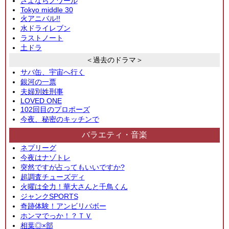
さよならノワール
Tokyo middle 30
火アニバル!!
水ドライレブン
ラストノート
土ドラ
＜過去のドラマ＞
サバ缶、宇宙へ行く
銀河の一票
夫婦別姓刑事
LOVED ONE
102回目のプロポーズ
今夜、秘密のキッチンで
バラエティ・音楽
ネプリーグ
今夜はナゾトレ
突然ですが占ってもいいですか?
超調査チューズディ
火曜は全力！華大さんと千鳥くん
ジャンクSPORTS
奇跡体験！アンビリバボー
ホンマでっか！？ＴＶ
相葉◎×部