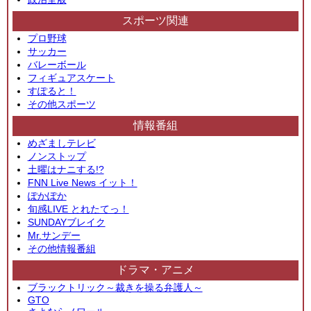
スポーツ関連
プロ野球
サッカー
バレーボール
フィギュアスケート
すぽると！
その他スポーツ
情報番組
めざましテレビ
ノンストップ
土曜はナニする!?
FNN Live News イット！
ぽかぽか
旬感LIVE とれたてっ！
SUNDAYブレイク
Mr.サンデー
その他情報番組
ドラマ・アニメ
ブラックトリック～裁きを操る弁護人～
GTO