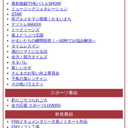
真剣遊戯!THEバトルSHOW
ミュージックジェネレーション
STAR
街グルメをマジ探索！かまいまち
ナゾトレMAXXX
トークィーンズ
坂上どうぶつ王国
かまいたちの瞬間回答！～60秒でお悩み解決～
タイムレスマン
酒のツマミになる話
全力！脱力タイムズ
ネタパレ
新しいカギ
さんまのお笑い向上委員会
千鳥の鬼レンチャン
その他バラエティ
スポーツ番組
釣りごろつられごろ
全力応援 スポーツLOVERS
単発番組
FNSドキュメンタリー大賞ノミネート作品
FNSソフト工場