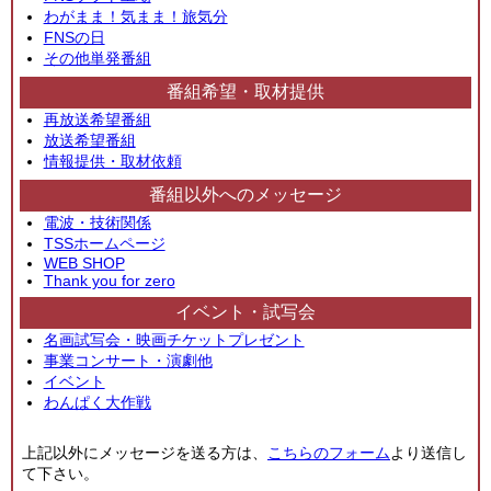
わがまま！気まま！旅気分
FNSの日
その他単発番組
番組希望・取材提供
再放送希望番組
放送希望番組
情報提供・取材依頼
番組以外へのメッセージ
電波・技術関係
TSSホームページ
WEB SHOP
Thank you for zero
イベント・試写会
名画試写会・映画チケットプレゼント
事業コンサート・演劇他
イベント
わんぱく大作戦
上記以外にメッセージを送る方は、
こちらのフォーム
より送信し
て下さい。