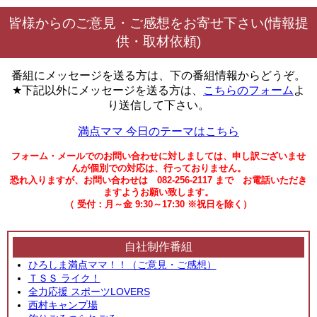
皆様からのご意見・ご感想をお寄せ下さい(情報提
供・取材依頼)
番組にメッセージを送る方は、下の番組情報からどうぞ。
★下記以外にメッセージを送る方は、
こちらのフォーム
よ
り送信して下さい。
満点ママ 今日のテーマはこちら
フォーム・メールでのお問い合わせに対しましては、申し訳ございませ
んが個別での対応は、行っておりません。
恐れ入りますが、お問い合わせは 082-256-2117 まで お電話いただき
ますようお願い致します。
（ 受付：月～金 9:30～17:30 ※祝日を除く）
自社制作番組
ひろしま満点ママ！！（ご意見・ご感想）
ＴＳＳ ライク！
全力応援 スポーツLOVERS
西村キャンプ場