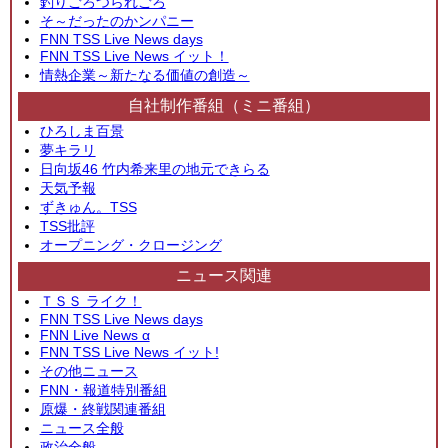
釣りごろつられごろ
そ～だったのかンパニー
FNN TSS Live News days
FNN TSS Live News イット！
情熱企業～新たなる価値の創造～
自社制作番組（ミニ番組）
ひろしま百景
夢キラリ
日向坂46 竹内希来里の地元できらる
天気予報
ずきゅん。TSS
TSS批評
オープニング・クロージング
ニュース関連
ＴＳＳ ライク！
FNN TSS Live News days
FNN Live News α
FNN TSS Live News イット!
その他ニュース
FNN・報道特別番組
原爆・終戦関連番組
ニュース全般
政治全般