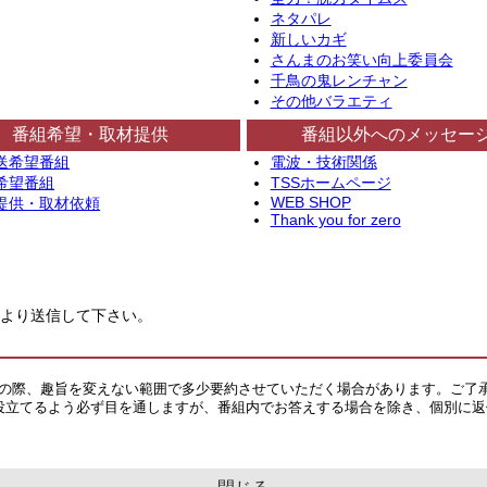
ネタパレ
新しいカギ
さんまのお笑い向上委員会
千鳥の鬼レンチャン
その他バラエティ
番組希望・取材提供
番組以外へのメッセー
送希望番組
電波・技術関係
希望番組
TSSホームページ
WEB SHOP
提供・取材依頼
Thank you for zero
より送信して下さい。
その際、趣旨を変えない範囲で多少要約させていただく場合があります。ご了
役立てるよう必ず目を通しますが、番組内でお答えする場合を除き、個別に返