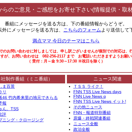
からのご意見・ご感想をお寄せ下さい(情報提供・取材
番組にメッセージを送る方は、下の番組情報からどうぞ。
以外にメッセージを送る方は、
こちらのフォーム
より送信して
満点ママ 今日のテーマはこちら
でのお問い合わせに対しましては、申し訳ございませんが個別での対応は、
すが、お問い合わせは 082-256-2117 まで お電話いただきますようお願
（ 受付：月～金 9:30～17:30 ※祝日を除く）
自社制作番組（ミニ番組）
ニュース関連
しま百景
ＴＳＳ ライク！
FNN TSS Live News days
ラリ
FNN Live News α
坂46 竹内希来里の地元できらる
FNN TSS Live News イット!
予報
その他ニュース
ゅん。TSS
FNN・報道特別番組
批評
原爆・終戦関連番組
プニング・クロージング
ニュース全般
政治全般