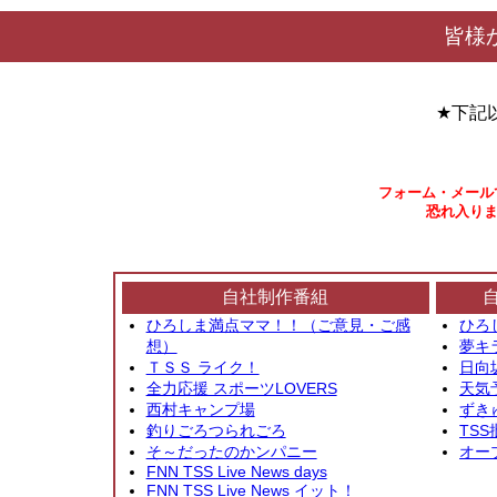
皆様
★下記
フォーム・メール
恐れ入りま
自社制作番組
ひろしま満点ママ！！（ご意見・ご感
ひろ
想）
夢キ
ＴＳＳ ライク！
日向
全力応援 スポーツLOVERS
天気
西村キャンプ場
ずき
釣りごろつられごろ
TSS
そ～だったのかンパニー
オー
FNN TSS Live News days
FNN TSS Live News イット！