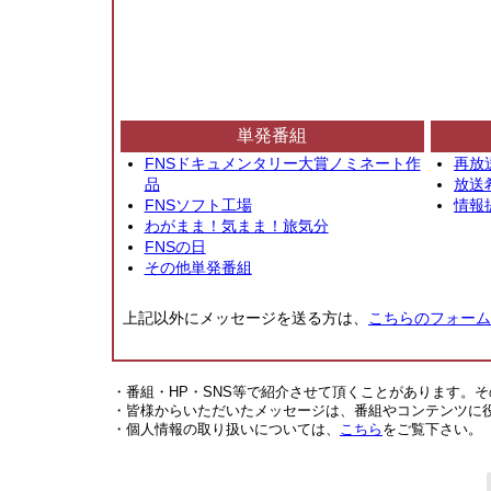
単発番組
FNSドキュメンタリー大賞ノミネート作
再放
品
放送
FNSソフト工場
情報
わがまま！気まま！旅気分
FNSの日
その他単発番組
上記以外にメッセージを送る方は、
こちらのフォーム
・番組・HP・SNS等で紹介させて頂くことがあります。
・皆様からいただいたメッセージは、番組やコンテンツに
・個人情報の取り扱いについては、
こちら
をご覧下さい。