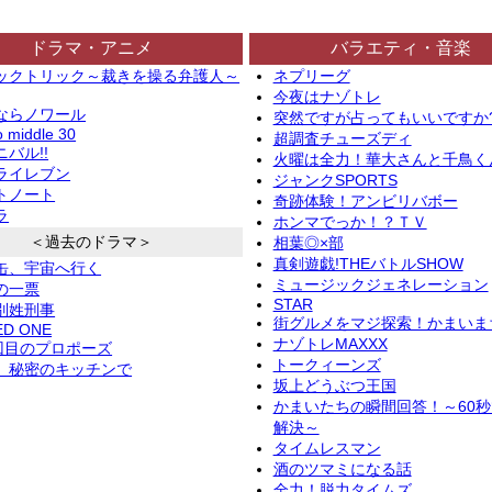
ドラマ・アニメ
バラエティ・音楽
ックトリック～裁きを操る弁護人～
ネプリーグ
今夜はナゾトレ
ならノワール
突然ですが占ってもいいですか
o middle 30
超調査チューズディ
バル!!
火曜は全力！華大さんと千鳥く
ライレブン
ジャンクSPORTS
トノート
奇跡体験！アンビリバボー
ラ
ホンマでっか！？ＴＶ
＜過去のドラマ＞
相葉◎×部
真剣遊戯!THEバトルSHOW
缶、宇宙へ行く
ミュージックジェネレーション
の一票
STAR
別姓刑事
街グルメをマジ探索！かまいま
ED ONE
ナゾトレMAXXX
2回目のプロポーズ
トークィーンズ
、秘密のキッチンで
坂上どうぶつ王国
かまいたちの瞬間回答！～60
解決～
タイムレスマン
酒のツマミになる話
全力！脱力タイムズ