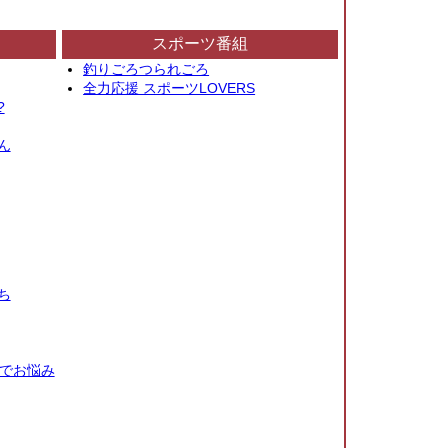
スポーツ番組
釣りごろつられごろ
全力応援 スポーツLOVERS
?
ん
ち
秒でお悩み