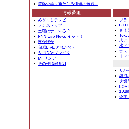
情熱企業～新たなる価値の創造～
情報番組
めざましテレビ
ブラ
GTO
ノンストップ
さよ
土曜はナニする!?
Toky
FNN Live News イット！
火アニ
ぽかぽか
水ド
旬感LIVE とれたてっ！
ラス
SUNDAYブレイク
土ド
Mr.サンデー
その他情報番組
サバ
銀河
夫婦
LOV
10
今夜