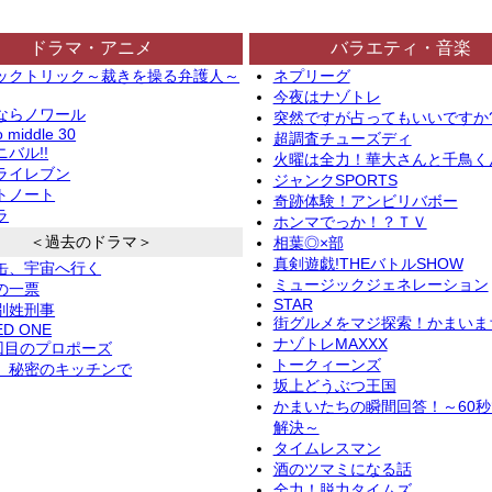
ドラマ・アニメ
バラエティ・音楽
ックトリック～裁きを操る弁護人～
ネプリーグ
今夜はナゾトレ
ならノワール
突然ですが占ってもいいですか
o middle 30
超調査チューズディ
バル!!
火曜は全力！華大さんと千鳥く
ライレブン
ジャンクSPORTS
トノート
奇跡体験！アンビリバボー
ラ
ホンマでっか！？ＴＶ
＜過去のドラマ＞
相葉◎×部
真剣遊戯!THEバトルSHOW
缶、宇宙へ行く
ミュージックジェネレーション
の一票
STAR
別姓刑事
街グルメをマジ探索！かまいま
ED ONE
ナゾトレMAXXX
2回目のプロポーズ
トークィーンズ
、秘密のキッチンで
坂上どうぶつ王国
かまいたちの瞬間回答！～60
解決～
タイムレスマン
酒のツマミになる話
全力！脱力タイムズ