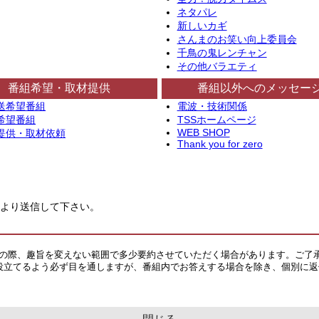
ネタパレ
新しいカギ
さんまのお笑い向上委員会
千鳥の鬼レンチャン
その他バラエティ
番組希望・取材提供
番組以外へのメッセー
送希望番組
電波・技術関係
希望番組
TSSホームページ
WEB SHOP
提供・取材依頼
Thank you for zero
より送信して下さい。
その際、趣旨を変えない範囲で多少要約させていただく場合があります。ご了
役立てるよう必ず目を通しますが、番組内でお答えする場合を除き、個別に返