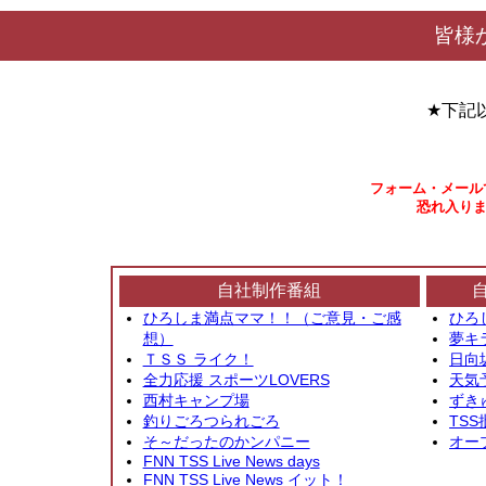
皆様
★下記
フォーム・メール
恐れ入りま
自社制作番組
ひろしま満点ママ！！（ご意見・ご感
ひろ
想）
夢キ
ＴＳＳ ライク！
日向
全力応援 スポーツLOVERS
天気
西村キャンプ場
ずき
釣りごろつられごろ
TSS
そ～だったのかンパニー
オー
FNN TSS Live News days
FNN TSS Live News イット！