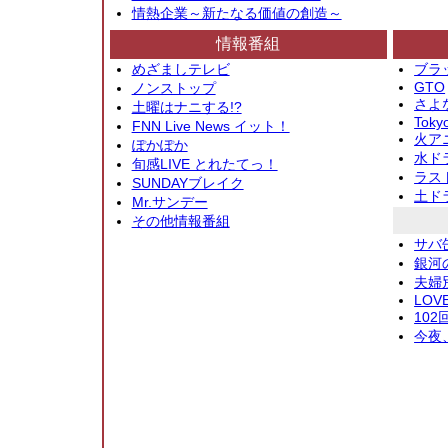
情熱企業～新たなる価値の創造～
情報番組
めざましテレビ
ブラ
GTO
ノンストップ
さよ
土曜はナニする!?
Toky
FNN Live News イット！
火アニ
ぽかぽか
水ド
旬感LIVE とれたてっ！
ラス
SUNDAYブレイク
土ド
Mr.サンデー
その他情報番組
サバ
銀河
夫婦
LOV
10
今夜