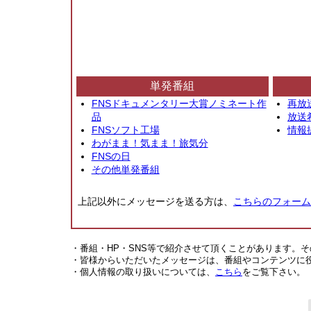
単発番組
FNSドキュメンタリー大賞ノミネート作
再放
品
放送
FNSソフト工場
情報
わがまま！気まま！旅気分
FNSの日
その他単発番組
上記以外にメッセージを送る方は、
こちらのフォーム
・番組・HP・SNS等で紹介させて頂くことがあります。
・皆様からいただいたメッセージは、番組やコンテンツに
・個人情報の取り扱いについては、
こちら
をご覧下さい。