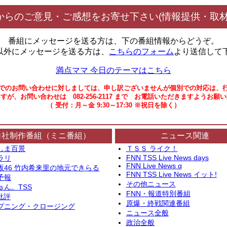
からのご意見・ご感想をお寄せ下さい(情報提供・取材
番組にメッセージを送る方は、下の番組情報からどうぞ。
以外にメッセージを送る方は、
こちらのフォーム
より送信して
満点ママ 今日のテーマはこちら
でのお問い合わせに対しましては、申し訳ございませんが個別での対応は、
すが、お問い合わせは 082-256-2117 まで お電話いただきますようお願
（ 受付：月～金 9:30～17:30 ※祝日を除く）
自社制作番組（ミニ番組）
ニュース関連
しま百景
ＴＳＳ ライク！
FNN TSS Live News days
ラリ
FNN Live News α
坂46 竹内希来里の地元できらる
FNN TSS Live News イット!
予報
その他ニュース
ゅん。TSS
FNN・報道特別番組
批評
原爆・終戦関連番組
プニング・クロージング
ニュース全般
政治全般