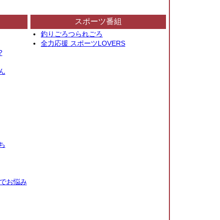
スポーツ番組
釣りごろつられごろ
全力応援 スポーツLOVERS
?
ん
ち
秒でお悩み