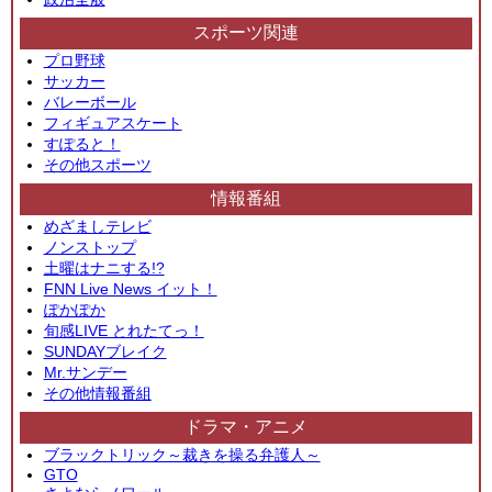
スポーツ関連
プロ野球
サッカー
バレーボール
フィギュアスケート
すぽると！
その他スポーツ
情報番組
めざましテレビ
ノンストップ
土曜はナニする!?
FNN Live News イット！
ぽかぽか
旬感LIVE とれたてっ！
SUNDAYブレイク
Mr.サンデー
その他情報番組
ドラマ・アニメ
ブラックトリック～裁きを操る弁護人～
GTO