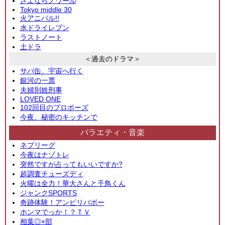
さよならノワール
Tokyo middle 30
火アニバル!!
水ドライレブン
ラストノート
土ドラ
＜過去のドラマ＞
サバ缶、宇宙へ行く
銀河の一票
夫婦別姓刑事
LOVED ONE
102回目のプロポーズ
今夜、秘密のキッチンで
バラエティ・音楽
ネプリーグ
今夜はナゾトレ
突然ですが占ってもいいですか?
超調査チューズディ
火曜は全力！華大さんと千鳥くん
ジャンクSPORTS
奇跡体験！アンビリバボー
ホンマでっか！？ＴＶ
相葉◎×部