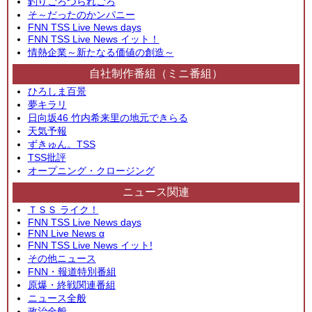
釣りごろつられごろ
そ～だったのかンパニー
FNN TSS Live News days
FNN TSS Live News イット！
情熱企業～新たなる価値の創造～
自社制作番組（ミニ番組）
ひろしま百景
夢キラリ
日向坂46 竹内希来里の地元できらる
天気予報
ずきゅん。TSS
TSS批評
オープニング・クロージング
ニュース関連
ＴＳＳ ライク！
FNN TSS Live News days
FNN Live News α
FNN TSS Live News イット!
その他ニュース
FNN・報道特別番組
原爆・終戦関連番組
ニュース全般
政治全般