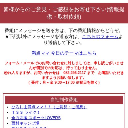
皆様からのご意見・ご感想をお寄せ下さい(情報提
供・取材依頼)
番組にメッセージを送る方は、下の番組情報からどうぞ。
★下記以外にメッセージを送る方は、
こちらのフォーム
よ
り送信して下さい。
満点ママ 今日のテーマはこちら
フォーム・メールでのお問い合わせに対しましては、申し訳ございませ
んが個別での対応は、行っておりません。
恐れ入りますが、お問い合わせは 082-256-2117 まで お電話いただき
ますようお願い致します。
（ 受付：月～金 9:30～17:30 ※祝日を除く）
自社制作番組
ひろしま満点ママ！！（ご意見・ご感想）
ＴＳＳ ライク！
全力応援 スポーツLOVERS
西村キャンプ場