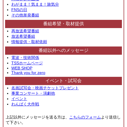
わがまま！気まま！旅気分
FNSの日
その他単発番組
番組希望・取材提供
再放送希望番組
放送希望番組
情報提供・取材依頼
番組以外へのメッセージ
電波・技術関係
TSSホームページ
WEB SHOP
Thank you for zero
イベント・試写会
名画試写会・映画チケットプレゼント
事業コンサート・演劇他
イベント
わんぱく大作戦
上記以外にメッセージを送る方は、
こちらのフォーム
より送信し
て下さい。