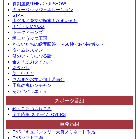
真剣遊戯!THEバトルSHOW
ミュージックジェネレーション
STAR
街グルメをマジ探索！かまいまち
ナゾトレMAXXX
トークィーンズ
坂上どうぶつ王国
かまいたちの瞬間回答！～60秒でお悩み解決～
タイムレスマン
酒のツマミになる話
全力！脱力タイムズ
ネタパレ
新しいカギ
さんまのお笑い向上委員会
千鳥の鬼レンチャン
その他バラエティ
スポーツ番組
釣りごろつられごろ
全力応援 スポーツLOVERS
単発番組
FNSドキュメンタリー大賞ノミネート作品
FNSソフト工場