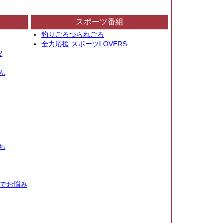
スポーツ番組
釣りごろつられごろ
全力応援 スポーツLOVERS
?
ん
ち
秒でお悩み