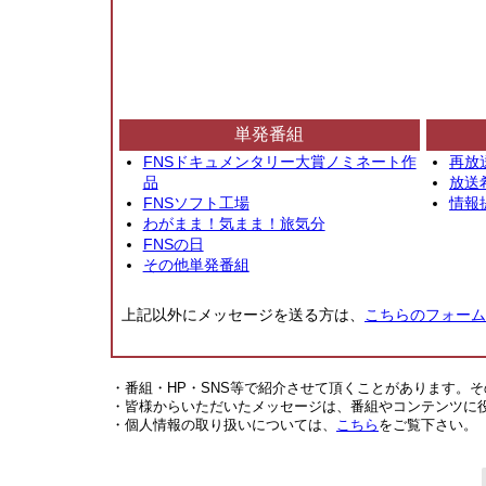
単発番組
FNSドキュメンタリー大賞ノミネート作
再放
品
放送
FNSソフト工場
情報
わがまま！気まま！旅気分
FNSの日
その他単発番組
上記以外にメッセージを送る方は、
こちらのフォーム
・番組・HP・SNS等で紹介させて頂くことがあります。
・皆様からいただいたメッセージは、番組やコンテンツに
・個人情報の取り扱いについては、
こちら
をご覧下さい。