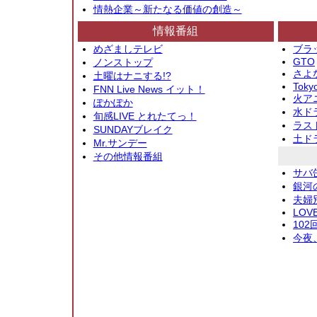
情熱企業～新たなる価値の創造～
情報番組
めざましテレビ
ブラ
GTO
ノンストップ
さよ
土曜はナニする!?
Toky
FNN Live News イット！
火アニ
ぽかぽか
水ド
旬感LIVE とれたてっ！
ラス
SUNDAYブレイク
土ド
Mr.サンデー
その他情報番組
サバ
銀河
夫婦
LOV
10
今夜