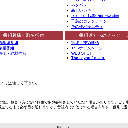
ネタパレ
新しいカギ
さんまのお笑い向上委員会
千鳥の鬼レンチャン
その他バラエティ
番組希望・取材提供
番組以外へのメッセー
送希望番組
電波・技術関係
希望番組
TSSホームページ
WEB SHOP
提供・取材依頼
Thank you for zero
より送信して下さい。
その際、趣旨を変えない範囲で多少要約させていただく場合があります。ご了
役立てるよう必ず目を通しますが、番組内でお答えする場合を除き、個別に返