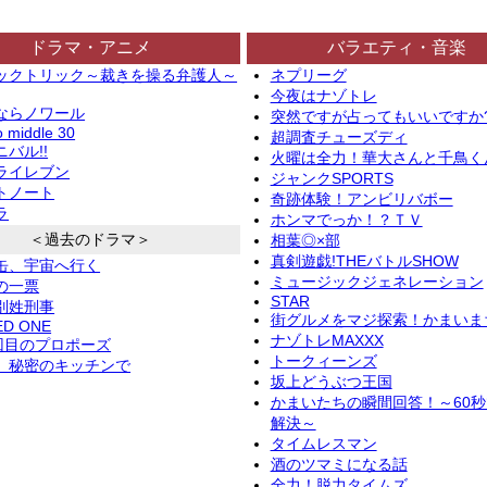
ドラマ・アニメ
バラエティ・音楽
ックトリック～裁きを操る弁護人～
ネプリーグ
今夜はナゾトレ
ならノワール
突然ですが占ってもいいですか
o middle 30
超調査チューズディ
バル!!
火曜は全力！華大さんと千鳥く
ライレブン
ジャンクSPORTS
トノート
奇跡体験！アンビリバボー
ラ
ホンマでっか！？ＴＶ
＜過去のドラマ＞
相葉◎×部
真剣遊戯!THEバトルSHOW
缶、宇宙へ行く
ミュージックジェネレーション
の一票
STAR
別姓刑事
街グルメをマジ探索！かまいま
ED ONE
ナゾトレMAXXX
2回目のプロポーズ
トークィーンズ
、秘密のキッチンで
坂上どうぶつ王国
かまいたちの瞬間回答！～60
解決～
タイムレスマン
酒のツマミになる話
全力！脱力タイムズ