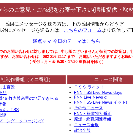
からのご意見・ご感想をお寄せ下さい(情報提供・取材
番組にメッセージを送る方は、下の番組情報からどうぞ。
以外にメッセージを送る方は、
こちらのフォーム
より送信して
満点ママ 今日のテーマはこちら
でのお問い合わせに対しましては、申し訳ございませんが個別での対応は、
すが、お問い合わせは 082-256-2117 まで お電話いただきますようお願
（ 受付：月～金 9:30～17:30 ※祝日を除く）
自社制作番組（ミニ番組）
ニュース関連
しま百景
ＴＳＳ ライク！
FNN TSS Live News days
ラリ
FNN Live News α
坂46 竹内希来里の地元できらる
FNN TSS Live News イット!
予報
その他ニュース
ゅん。TSS
FNN・報道特別番組
批評
原爆・終戦関連番組
プニング・クロージング
ニュース全般
政治全般