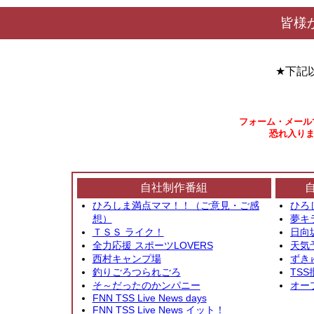
皆様
★下記
フォーム・メール
恐れ入りま
自社制作番組
ひろしま満点ママ！！（ご意見・ご感
ひろ
想）
夢キ
ＴＳＳ ライク！
日向
全力応援 スポーツLOVERS
天気
西村キャンプ場
ずき
釣りごろつられごろ
TSS
そ～だったのかンパニー
オー
FNN TSS Live News days
FNN TSS Live News イット！