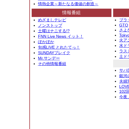
情熱企業～新たなる価値の創造～
情報番組
めざましテレビ
ブラ
GTO
ノンストップ
さよ
土曜はナニする!?
Toky
FNN Live News イット！
火アニ
ぽかぽか
水ド
旬感LIVE とれたてっ！
ラス
SUNDAYブレイク
土ド
Mr.サンデー
その他情報番組
サバ
銀河
夫婦
LOV
10
今夜