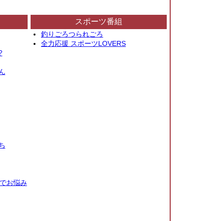
スポーツ番組
釣りごろつられごろ
全力応援 スポーツLOVERS
?
ん
ち
秒でお悩み