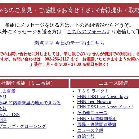
からのご意見・ご感想をお寄せ下さい(情報提供・取材
番組にメッセージを送る方は、下の番組情報からどうぞ。
以外にメッセージを送る方は、
こちらのフォーム
より送信して
満点ママ 今日のテーマはこちら
でのお問い合わせに対しましては、申し訳ございませんが個別での対応は、
すが、お問い合わせは 082-256-2117 まで お電話いただきますようお願
（ 受付：月～金 9:30～17:30 ※祝日を除く）
自社制作番組（ミニ番組）
ニュース関連
しま百景
ＴＳＳ ライク！
FNN TSS Live News days
ラリ
FNN Live News α
坂46 竹内希来里の地元できらる
FNN TSS Live News イット!
予報
その他ニュース
ゅん。TSS
FNN・報道特別番組
批評
原爆・終戦関連番組
プニング・クロージング
ニュース全般
政治全般