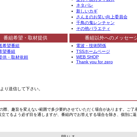
ネタパレ
新しいカギ
さんまのお笑い向上委員会
千鳥の鬼レンチャン
その他バラエティ
番組希望・取材提供
番組以外へのメッセー
送希望番組
電波・技術関係
希望番組
TSSホームページ
WEB SHOP
提供・取材依頼
Thank you for zero
より送信して下さい。
その際、趣旨を変えない範囲で多少要約させていただく場合があります。ご了
役立てるよう必ず目を通しますが、番組内でお答えする場合を除き、個別に返