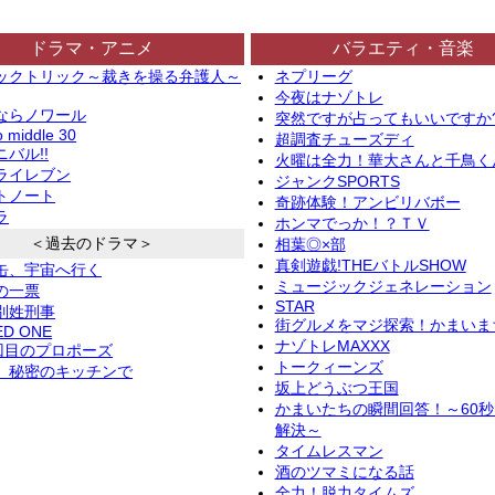
ドラマ・アニメ
バラエティ・音楽
ックトリック～裁きを操る弁護人～
ネプリーグ
今夜はナゾトレ
ならノワール
突然ですが占ってもいいですか
o middle 30
超調査チューズディ
バル!!
火曜は全力！華大さんと千鳥く
ライレブン
ジャンクSPORTS
トノート
奇跡体験！アンビリバボー
ラ
ホンマでっか！？ＴＶ
＜過去のドラマ＞
相葉◎×部
真剣遊戯!THEバトルSHOW
缶、宇宙へ行く
ミュージックジェネレーション
の一票
STAR
別姓刑事
街グルメをマジ探索！かまいま
ED ONE
ナゾトレMAXXX
2回目のプロポーズ
トークィーンズ
、秘密のキッチンで
坂上どうぶつ王国
かまいたちの瞬間回答！～60
解決～
タイムレスマン
酒のツマミになる話
全力！脱力タイムズ