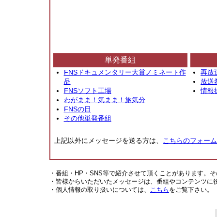
単発番組
FNSドキュメンタリー大賞ノミネート作
再放
品
放送
FNSソフト工場
情報
わがまま！気まま！旅気分
FNSの日
その他単発番組
上記以外にメッセージを送る方は、
こちらのフォーム
・番組・HP・SNS等で紹介させて頂くことがあります。
・皆様からいただいたメッセージは、番組やコンテンツに
・個人情報の取り扱いについては、
こちら
をご覧下さい。