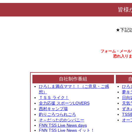
皆様
★下記
フォーム・メール
恐れ入りま
自社制作番組
ひろしま満点ママ！！（ご意見・ご感
ひろ
想）
夢キ
ＴＳＳ ライク！
日向
全力応援 スポーツLOVERS
天気
西村キャンプ場
ずき
釣りごろつられごろ
TSS
そ～だったのかンパニー
オー
FNN TSS Live News days
FNN TSS Live News イット！