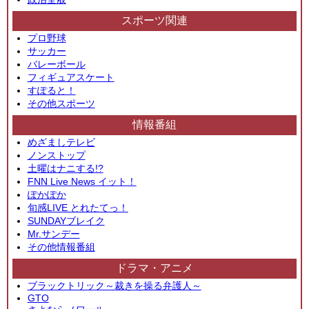
スポーツ関連
プロ野球
サッカー
バレーボール
フィギュアスケート
すぽると！
その他スポーツ
情報番組
めざましテレビ
ノンストップ
土曜はナニする!?
FNN Live News イット！
ぽかぽか
旬感LIVE とれたてっ！
SUNDAYブレイク
Mr.サンデー
その他情報番組
ドラマ・アニメ
ブラックトリック～裁きを操る弁護人～
GTO