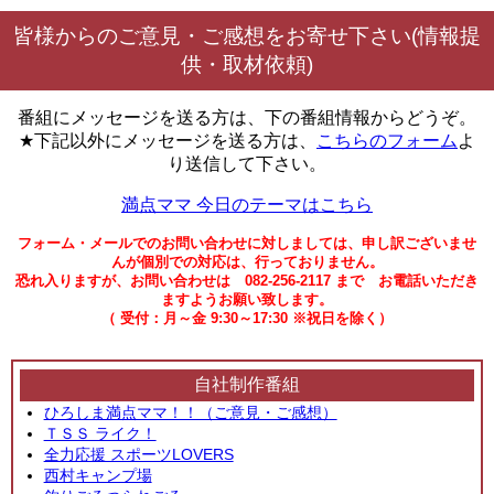
皆様からのご意見・ご感想をお寄せ下さい(情報提
供・取材依頼)
番組にメッセージを送る方は、下の番組情報からどうぞ。
★下記以外にメッセージを送る方は、
こちらのフォーム
よ
り送信して下さい。
満点ママ 今日のテーマはこちら
フォーム・メールでのお問い合わせに対しましては、申し訳ございませ
んが個別での対応は、行っておりません。
恐れ入りますが、お問い合わせは 082-256-2117 まで お電話いただき
ますようお願い致します。
（ 受付：月～金 9:30～17:30 ※祝日を除く）
自社制作番組
ひろしま満点ママ！！（ご意見・ご感想）
ＴＳＳ ライク！
全力応援 スポーツLOVERS
西村キャンプ場