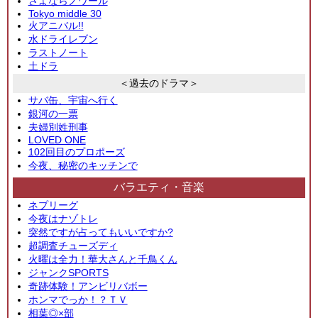
さよならノワール
Tokyo middle 30
火アニバル!!
水ドライレブン
ラストノート
土ドラ
＜過去のドラマ＞
サバ缶、宇宙へ行く
銀河の一票
夫婦別姓刑事
LOVED ONE
102回目のプロポーズ
今夜、秘密のキッチンで
バラエティ・音楽
ネプリーグ
今夜はナゾトレ
突然ですが占ってもいいですか?
超調査チューズディ
火曜は全力！華大さんと千鳥くん
ジャンクSPORTS
奇跡体験！アンビリバボー
ホンマでっか！？ＴＶ
相葉◎×部