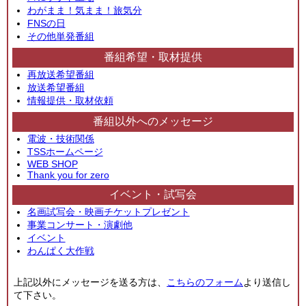
わがまま！気まま！旅気分
FNSの日
その他単発番組
番組希望・取材提供
再放送希望番組
放送希望番組
情報提供・取材依頼
番組以外へのメッセージ
電波・技術関係
TSSホームページ
WEB SHOP
Thank you for zero
イベント・試写会
名画試写会・映画チケットプレゼント
事業コンサート・演劇他
イベント
わんぱく大作戦
上記以外にメッセージを送る方は、
こちらのフォーム
より送信し
て下さい。