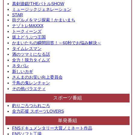
真剣遊戯!THEバトルSHOW
ミュージックジェネレーション
STAR
街グルメをマジ探索！かまいまち
ナゾトレMAXXX
トークィーンズ
坂上どうぶつ王国
かまいたちの瞬間回答！～60秒でお悩み解決～
タイムレスマン
酒のツマミになる話
全力！脱力タイムズ
ネタパレ
新しいカギ
さんまのお笑い向上委員会
千鳥の鬼レンチャン
その他バラエティ
スポーツ番組
釣りごろつられごろ
全力応援 スポーツLOVERS
単発番組
FNSドキュメンタリー大賞ノミネート作品
FNSソフト工場