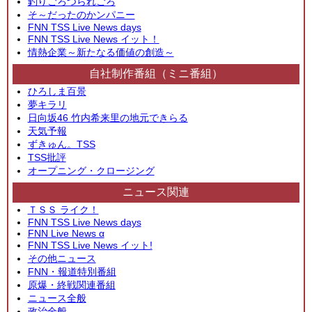
釣りごろつられごろ
そ～だったのかンパニー
FNN TSS Live News days
FNN TSS Live News イット！
情熱企業～新たなる価値の創造～
自社制作番組（ミニ番組）
ひろしま百景
夢キラリ
日向坂46 竹内希来里の地元できらる
天気予報
ずきゅん。TSS
TSS批評
オープニング・クロージング
ニュース関連
ＴＳＳ ライク！
FNN TSS Live News days
FNN Live News α
FNN TSS Live News イット!
その他ニュース
FNN・報道特別番組
原爆・終戦関連番組
ニュース全般
政治全般