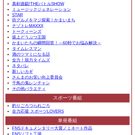
真剣遊戯!THEバトルSHOW
ミュージックジェネレーション
STAR
街グルメをマジ探索！かまいまち
ナゾトレMAXXX
トークィーンズ
坂上どうぶつ王国
かまいたちの瞬間回答！～60秒でお悩み解決～
タイムレスマン
酒のツマミになる話
全力！脱力タイムズ
ネタパレ
新しいカギ
さんまのお笑い向上委員会
千鳥の鬼レンチャン
その他バラエティ
スポーツ番組
釣りごろつられごろ
全力応援 スポーツLOVERS
単発番組
FNSドキュメンタリー大賞ノミネート作品
FNSソフト工場