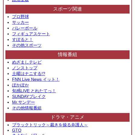
スポーツ関連
プロ野球
サッカー
バレーボール
フィギュアスケート
すぽると！
その他スポーツ
情報番組
めざましテレビ
ノンストップ
土曜はナニする!?
FNN Live News イット！
ぽかぽか
旬感LIVE とれたてっ！
SUNDAYブレイク
Mr.サンデー
その他情報番組
ドラマ・アニメ
ブラックトリック～裁きを操る弁護人～
GTO