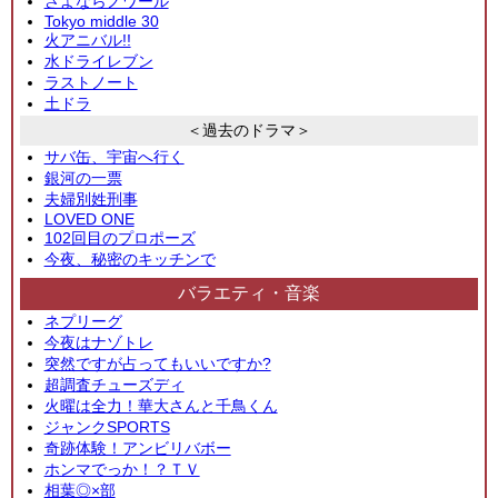
さよならノワール
Tokyo middle 30
火アニバル!!
水ドライレブン
ラストノート
土ドラ
＜過去のドラマ＞
サバ缶、宇宙へ行く
銀河の一票
夫婦別姓刑事
LOVED ONE
102回目のプロポーズ
今夜、秘密のキッチンで
バラエティ・音楽
ネプリーグ
今夜はナゾトレ
突然ですが占ってもいいですか?
超調査チューズディ
火曜は全力！華大さんと千鳥くん
ジャンクSPORTS
奇跡体験！アンビリバボー
ホンマでっか！？ＴＶ
相葉◎×部