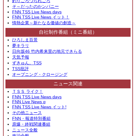
釣りごろつられごろ
そ～だったのかンパニー
FNN TSS Live News days
FNN TSS Live News イット！
情熱企業～新たなる価値の創造～
自社制作番組（ミニ番組）
ひろしま百景
夢キラリ
日向坂46 竹内希来里の地元できらる
天気予報
ずきゅん。TSS
TSS批評
オープニング・クロージング
ニュース関連
ＴＳＳ ライク！
FNN TSS Live News days
FNN Live News α
FNN TSS Live News イット!
その他ニュース
FNN・報道特別番組
原爆・終戦関連番組
ニュース全般
政治全般