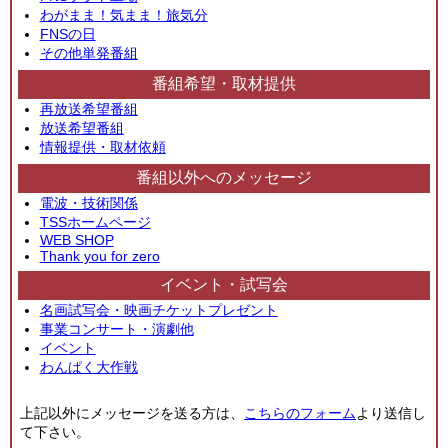
わがまま！気まま！旅気分
FNSの日
その他単発番組
番組希望・取材提供
再放送希望番組
放送希望番組
情報提供・取材依頼
番組以外へのメッセージ
電波・技術関係
TSSホームページ
WEB SHOP
Thank you for zero
イベント・試写会
名画試写会・映画チケットプレゼント
事業コンサート・演劇他
イベント
わんぱく大作戦
上記以外にメッセージを送る方は、
こちらのフォーム
より送信し
て下さい。