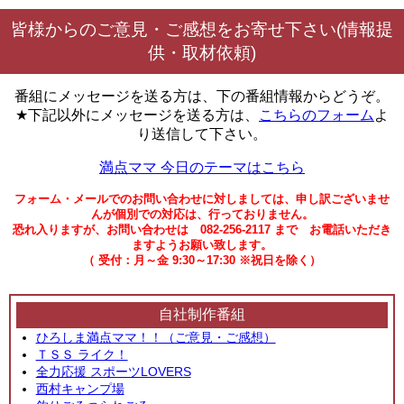
皆様からのご意見・ご感想をお寄せ下さい(情報提
供・取材依頼)
番組にメッセージを送る方は、下の番組情報からどうぞ。
★下記以外にメッセージを送る方は、
こちらのフォーム
よ
り送信して下さい。
満点ママ 今日のテーマはこちら
フォーム・メールでのお問い合わせに対しましては、申し訳ございませ
んが個別での対応は、行っておりません。
恐れ入りますが、お問い合わせは 082-256-2117 まで お電話いただき
ますようお願い致します。
（ 受付：月～金 9:30～17:30 ※祝日を除く）
自社制作番組
ひろしま満点ママ！！（ご意見・ご感想）
ＴＳＳ ライク！
全力応援 スポーツLOVERS
西村キャンプ場