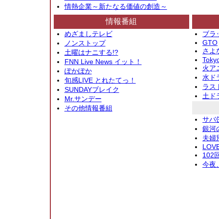
情熱企業～新たなる価値の創造～
情報番組
めざましテレビ
ブラ
GTO
ノンストップ
さよ
土曜はナニする!?
Toky
FNN Live News イット！
火アニ
ぽかぽか
水ド
旬感LIVE とれたてっ！
ラス
SUNDAYブレイク
土ド
Mr.サンデー
その他情報番組
サバ
銀河
夫婦
LOV
10
今夜