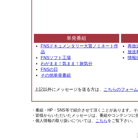
単発番組
FNSドキュメンタリー大賞ノミネート作
再放
品
放送
FNSソフト工場
情報
わがまま！気まま！旅気分
FNSの日
その他単発番組
上記以外にメッセージを送る方は、
こちらのフォーム
・番組・HP・SNS等で紹介させて頂くことがあります。
・皆様からいただいたメッセージは、番組やコンテンツに
・個人情報の取り扱いについては、
こちら
をご覧下さい。