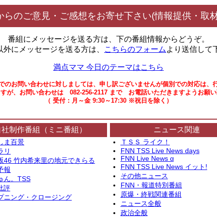
からのご意見・ご感想をお寄せ下さい(情報提供・取材
番組にメッセージを送る方は、下の番組情報からどうぞ。
以外にメッセージを送る方は、
こちらのフォーム
より送信して
満点ママ 今日のテーマはこちら
でのお問い合わせに対しましては、申し訳ございませんが個別での対応は、
すが、お問い合わせは 082-256-2117 まで お電話いただきますようお願
（ 受付：月～金 9:30～17:30 ※祝日を除く）
自社制作番組（ミニ番組）
ニュース関連
しま百景
ＴＳＳ ライク！
FNN TSS Live News days
ラリ
FNN Live News α
坂46 竹内希来里の地元できらる
FNN TSS Live News イット!
予報
その他ニュース
ゅん。TSS
FNN・報道特別番組
批評
原爆・終戦関連番組
プニング・クロージング
ニュース全般
政治全般