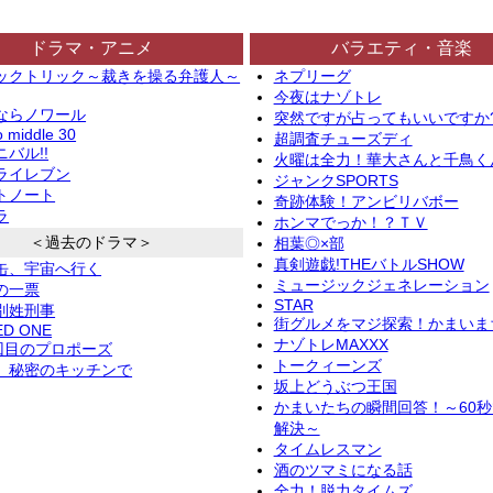
ドラマ・アニメ
バラエティ・音楽
ックトリック～裁きを操る弁護人～
ネプリーグ
今夜はナゾトレ
ならノワール
突然ですが占ってもいいですか
o middle 30
超調査チューズディ
バル!!
火曜は全力！華大さんと千鳥く
ライレブン
ジャンクSPORTS
トノート
奇跡体験！アンビリバボー
ラ
ホンマでっか！？ＴＶ
＜過去のドラマ＞
相葉◎×部
真剣遊戯!THEバトルSHOW
缶、宇宙へ行く
ミュージックジェネレーション
の一票
STAR
別姓刑事
街グルメをマジ探索！かまいま
ED ONE
ナゾトレMAXXX
2回目のプロポーズ
トークィーンズ
、秘密のキッチンで
坂上どうぶつ王国
かまいたちの瞬間回答！～60
解決～
タイムレスマン
酒のツマミになる話
全力！脱力タイムズ