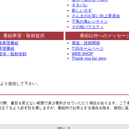
ネタパレ
新しいカギ
さんまのお笑い向上委員会
千鳥の鬼レンチャン
その他バラエティ
番組希望・取材提供
番組以外へのメッセー
送希望番組
電波・技術関係
希望番組
TSSホームページ
WEB SHOP
提供・取材依頼
Thank you for zero
より送信して下さい。
その際、趣旨を変えない範囲で多少要約させていただく場合があります。ご了
役立てるよう必ず目を通しますが、番組内でお答えする場合を除き、個別に返