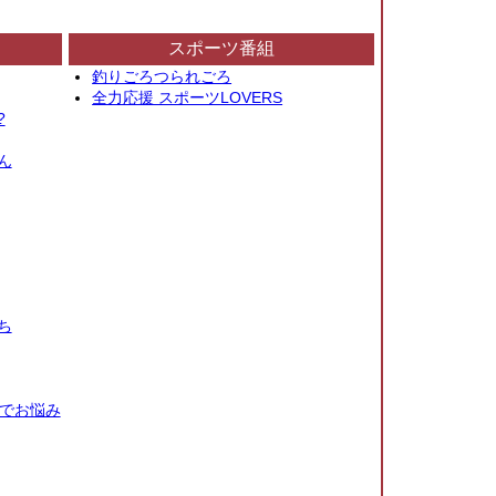
スポーツ番組
釣りごろつられごろ
全力応援 スポーツLOVERS
?
ん
ち
秒でお悩み