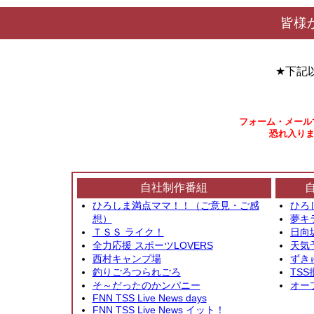
皆様
★下記
フォーム・メール
恐れ入りま
自社制作番組
ひろしま満点ママ！！（ご意見・ご感
ひろ
想）
夢キ
ＴＳＳ ライク！
日向
全力応援 スポーツLOVERS
天気
西村キャンプ場
ずき
釣りごろつられごろ
TSS
そ～だったのかンパニー
オー
FNN TSS Live News days
FNN TSS Live News イット！