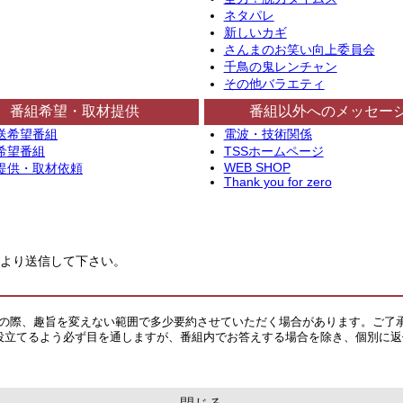
ネタパレ
新しいカギ
さんまのお笑い向上委員会
千鳥の鬼レンチャン
その他バラエティ
番組希望・取材提供
番組以外へのメッセー
送希望番組
電波・技術関係
希望番組
TSSホームページ
WEB SHOP
提供・取材依頼
Thank you for zero
より送信して下さい。
その際、趣旨を変えない範囲で多少要約させていただく場合があります。ご了
役立てるよう必ず目を通しますが、番組内でお答えする場合を除き、個別に返