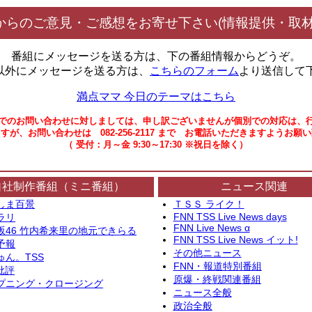
からのご意見・ご感想をお寄せ下さい(情報提供・取材
番組にメッセージを送る方は、下の番組情報からどうぞ。
以外にメッセージを送る方は、
こちらのフォーム
より送信して
満点ママ 今日のテーマはこちら
でのお問い合わせに対しましては、申し訳ございませんが個別での対応は、
すが、お問い合わせは 082-256-2117 まで お電話いただきますようお願
（ 受付：月～金 9:30～17:30 ※祝日を除く）
自社制作番組（ミニ番組）
ニュース関連
しま百景
ＴＳＳ ライク！
FNN TSS Live News days
ラリ
FNN Live News α
坂46 竹内希来里の地元できらる
FNN TSS Live News イット!
予報
その他ニュース
ゅん。TSS
FNN・報道特別番組
批評
原爆・終戦関連番組
プニング・クロージング
ニュース全般
政治全般