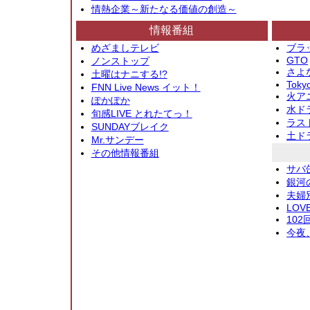
情熱企業～新たなる価値の創造～
情報番組
めざましテレビ
ブラ
GTO
ノンストップ
さよ
土曜はナニする!?
Toky
FNN Live News イット！
火アニ
ぽかぽか
水ド
旬感LIVE とれたてっ！
ラス
SUNDAYブレイク
土ド
Mr.サンデー
その他情報番組
サバ
銀河
夫婦
LOV
10
今夜