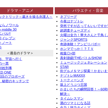
ドラマ・アニメ
バラエティ・音楽
ックトリック～裁きを操る弁護人～
ネプリーグ
今夜はナゾトレ
ならノワール
突然ですが占ってもいいですか
o middle 30
超調査チューズディ
バル!!
火曜は全力！華大さんと千鳥く
ライレブン
ジャンクSPORTS
トノート
奇跡体験！アンビリバボー
ラ
ホンマでっか！？ＴＶ
＜過去のドラマ＞
相葉◎×部
真剣遊戯!THEバトルSHOW
缶、宇宙へ行く
ミュージックジェネレーション
の一票
STAR
別姓刑事
街グルメをマジ探索！かまいま
ED ONE
ナゾトレMAXXX
2回目のプロポーズ
トークィーンズ
、秘密のキッチンで
坂上どうぶつ王国
かまいたちの瞬間回答！～60
解決～
タイムレスマン
酒のツマミになる話
全力！脱力タイムズ