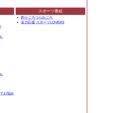
スポーツ番組
釣りごろつられごろ
全力応援 スポーツLOVERS
?
ん
ち
秒でお悩み