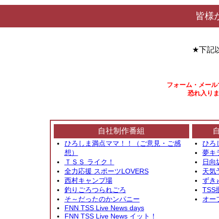
皆様
★下記
フォーム・メール
恐れ入りま
自社制作番組
ひろしま満点ママ！！（ご意見・ご感
ひろ
想）
夢キ
ＴＳＳ ライク！
日向
全力応援 スポーツLOVERS
天気
西村キャンプ場
ずき
釣りごろつられごろ
TSS
そ～だったのかンパニー
オー
FNN TSS Live News days
FNN TSS Live News イット！