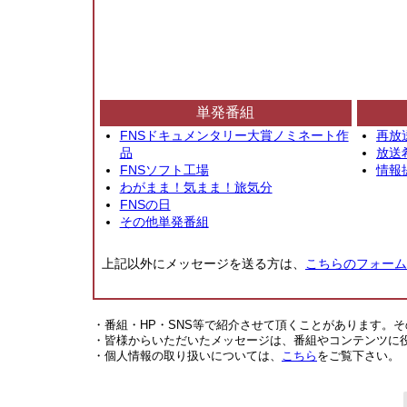
単発番組
FNSドキュメンタリー大賞ノミネート作
再放
品
放送
FNSソフト工場
情報
わがまま！気まま！旅気分
FNSの日
その他単発番組
上記以外にメッセージを送る方は、
こちらのフォーム
・番組・HP・SNS等で紹介させて頂くことがあります。
・皆様からいただいたメッセージは、番組やコンテンツに
・個人情報の取り扱いについては、
こちら
をご覧下さい。