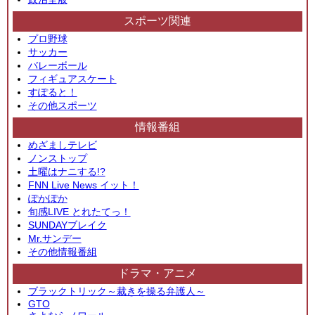
スポーツ関連
プロ野球
サッカー
バレーボール
フィギュアスケート
すぽると！
その他スポーツ
情報番組
めざましテレビ
ノンストップ
土曜はナニする!?
FNN Live News イット！
ぽかぽか
旬感LIVE とれたてっ！
SUNDAYブレイク
Mr.サンデー
その他情報番組
ドラマ・アニメ
ブラックトリック～裁きを操る弁護人～
GTO