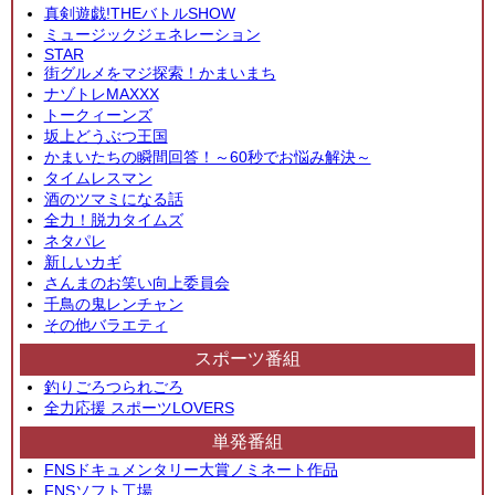
真剣遊戯!THEバトルSHOW
ミュージックジェネレーション
STAR
街グルメをマジ探索！かまいまち
ナゾトレMAXXX
トークィーンズ
坂上どうぶつ王国
かまいたちの瞬間回答！～60秒でお悩み解決～
タイムレスマン
酒のツマミになる話
全力！脱力タイムズ
ネタパレ
新しいカギ
さんまのお笑い向上委員会
千鳥の鬼レンチャン
その他バラエティ
スポーツ番組
釣りごろつられごろ
全力応援 スポーツLOVERS
単発番組
FNSドキュメンタリー大賞ノミネート作品
FNSソフト工場