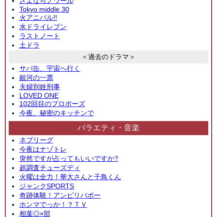
さよならノワール
Tokyo middle 30
火アニバル!!
水ドライレブン
ラストノート
土ドラ
＜過去のドラマ＞
サバ缶、宇宙へ行く
銀河の一票
夫婦別姓刑事
LOVED ONE
102回目のプロポーズ
今夜、秘密のキッチンで
バラエティ・音楽
ネプリーグ
今夜はナゾトレ
突然ですが占ってもいいですか?
超調査チューズディ
火曜は全力！華大さんと千鳥くん
ジャンクSPORTS
奇跡体験！アンビリバボー
ホンマでっか！？ＴＶ
相葉◎×部