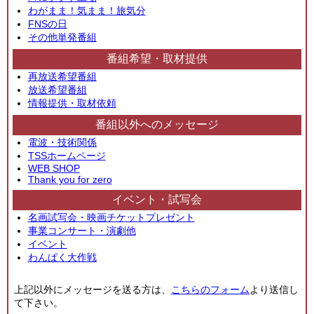
わがまま！気まま！旅気分
FNSの日
その他単発番組
番組希望・取材提供
再放送希望番組
放送希望番組
情報提供・取材依頼
番組以外へのメッセージ
電波・技術関係
TSSホームページ
WEB SHOP
Thank you for zero
イベント・試写会
名画試写会・映画チケットプレゼント
事業コンサート・演劇他
イベント
わんぱく大作戦
上記以外にメッセージを送る方は、
こちらのフォーム
より送信し
て下さい。