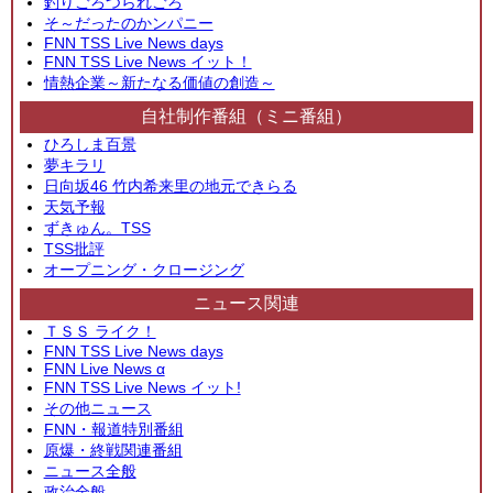
釣りごろつられごろ
そ～だったのかンパニー
FNN TSS Live News days
FNN TSS Live News イット！
情熱企業～新たなる価値の創造～
自社制作番組（ミニ番組）
ひろしま百景
夢キラリ
日向坂46 竹内希来里の地元できらる
天気予報
ずきゅん。TSS
TSS批評
オープニング・クロージング
ニュース関連
ＴＳＳ ライク！
FNN TSS Live News days
FNN Live News α
FNN TSS Live News イット!
その他ニュース
FNN・報道特別番組
原爆・終戦関連番組
ニュース全般
政治全般