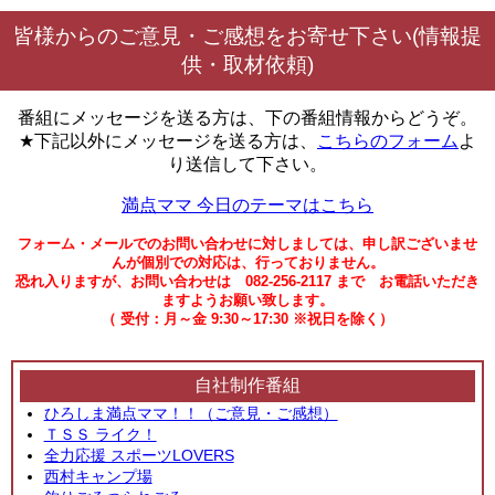
皆様からのご意見・ご感想をお寄せ下さい(情報提
供・取材依頼)
番組にメッセージを送る方は、下の番組情報からどうぞ。
★下記以外にメッセージを送る方は、
こちらのフォーム
よ
り送信して下さい。
満点ママ 今日のテーマはこちら
フォーム・メールでのお問い合わせに対しましては、申し訳ございませ
んが個別での対応は、行っておりません。
恐れ入りますが、お問い合わせは 082-256-2117 まで お電話いただき
ますようお願い致します。
（ 受付：月～金 9:30～17:30 ※祝日を除く）
自社制作番組
ひろしま満点ママ！！（ご意見・ご感想）
ＴＳＳ ライク！
全力応援 スポーツLOVERS
西村キャンプ場