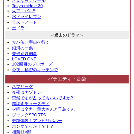
さよならノワール
Tokyo middle 30
火アニバル!!
水ドライレブン
ラストノート
土ドラ
＜過去のドラマ＞
サバ缶、宇宙へ行く
銀河の一票
夫婦別姓刑事
LOVED ONE
102回目のプロポーズ
今夜、秘密のキッチンで
バラエティ・音楽
ネプリーグ
今夜はナゾトレ
突然ですが占ってもいいですか?
超調査チューズディ
火曜は全力！華大さんと千鳥くん
ジャンクSPORTS
奇跡体験！アンビリバボー
ホンマでっか！？ＴＶ
相葉◎×部