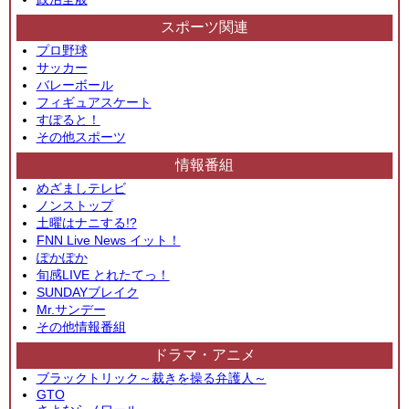
スポーツ関連
プロ野球
サッカー
バレーボール
フィギュアスケート
すぽると！
その他スポーツ
情報番組
めざましテレビ
ノンストップ
土曜はナニする!?
FNN Live News イット！
ぽかぽか
旬感LIVE とれたてっ！
SUNDAYブレイク
Mr.サンデー
その他情報番組
ドラマ・アニメ
ブラックトリック～裁きを操る弁護人～
GTO