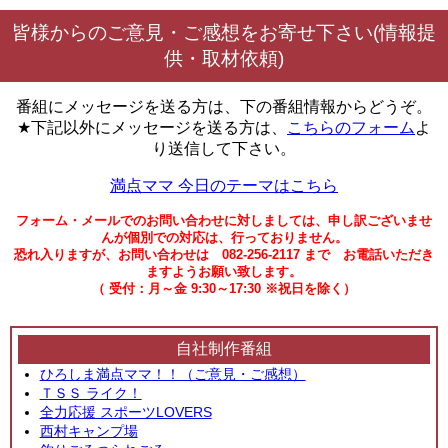
皆様からのご意見・ご感想をお寄せ下さい(情報提
供・取材依頼)
番組にメッセージを送る方は、下の番組情報からどうぞ。
★下記以外にメッセージを送る方は、
こちらのフォーム
よ
り送信して下さい。
満点ママ 今日のテーマはこちら
フォーム・メールでのお問い合わせに対しましては、申し訳ございませ
んが個別での対応は、行っておりません。
恐れ入りますが、お問い合わせは 082-256-2117 まで お電話いただき
ますようお願い致します。
（ 受付：月～金 9:30～17:30 ※祝日を除く）
自社制作番組
ひろしま満点ママ！！（ご意見・ご感想）
ＴＳＳ ライク！
全力応援 スポーツLOVERS
西村キャンプ場