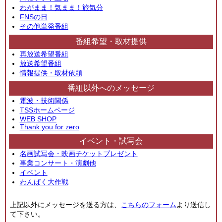
わがまま！気まま！旅気分
FNSの日
その他単発番組
番組希望・取材提供
再放送希望番組
放送希望番組
情報提供・取材依頼
番組以外へのメッセージ
電波・技術関係
TSSホームページ
WEB SHOP
Thank you for zero
イベント・試写会
名画試写会・映画チケットプレゼント
事業コンサート・演劇他
イベント
わんぱく大作戦
上記以外にメッセージを送る方は、
こちらのフォーム
より送信し
て下さい。