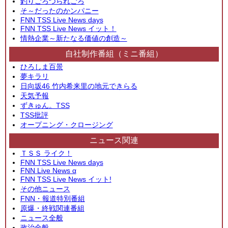
釣りごろつられごろ
そ～だったのかンパニー
FNN TSS Live News days
FNN TSS Live News イット！
情熱企業～新たなる価値の創造～
自社制作番組（ミニ番組）
ひろしま百景
夢キラリ
日向坂46 竹内希来里の地元できらる
天気予報
ずきゅん。TSS
TSS批評
オープニング・クロージング
ニュース関連
ＴＳＳ ライク！
FNN TSS Live News days
FNN Live News α
FNN TSS Live News イット!
その他ニュース
FNN・報道特別番組
原爆・終戦関連番組
ニュース全般
政治全般