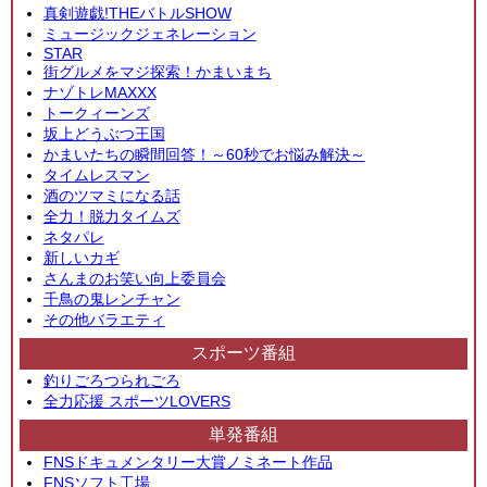
真剣遊戯!THEバトルSHOW
ミュージックジェネレーション
STAR
街グルメをマジ探索！かまいまち
ナゾトレMAXXX
トークィーンズ
坂上どうぶつ王国
かまいたちの瞬間回答！～60秒でお悩み解決～
タイムレスマン
酒のツマミになる話
全力！脱力タイムズ
ネタパレ
新しいカギ
さんまのお笑い向上委員会
千鳥の鬼レンチャン
その他バラエティ
スポーツ番組
釣りごろつられごろ
全力応援 スポーツLOVERS
単発番組
FNSドキュメンタリー大賞ノミネート作品
FNSソフト工場