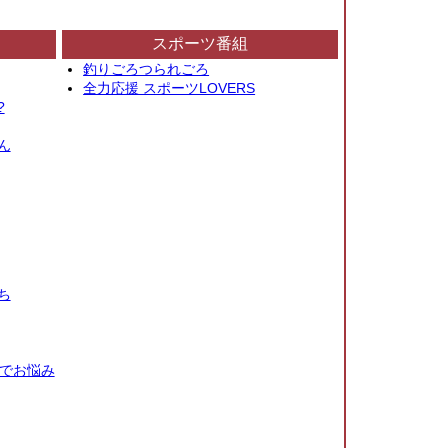
スポーツ番組
釣りごろつられごろ
全力応援 スポーツLOVERS
?
ん
ち
秒でお悩み