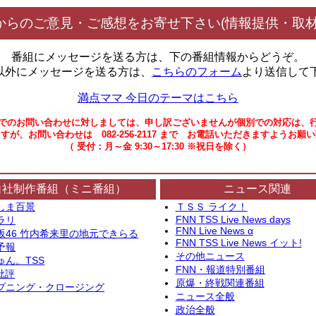
からのご意見・ご感想をお寄せ下さい(情報提供・取材
番組にメッセージを送る方は、下の番組情報からどうぞ。
以外にメッセージを送る方は、
こちらのフォーム
より送信して
満点ママ 今日のテーマはこちら
でのお問い合わせに対しましては、申し訳ございませんが個別での対応は、
すが、お問い合わせは 082-256-2117 まで お電話いただきますようお願
（ 受付：月～金 9:30～17:30 ※祝日を除く）
自社制作番組（ミニ番組）
ニュース関連
しま百景
ＴＳＳ ライク！
FNN TSS Live News days
ラリ
FNN Live News α
坂46 竹内希来里の地元できらる
FNN TSS Live News イット!
予報
その他ニュース
ゅん。TSS
FNN・報道特別番組
批評
原爆・終戦関連番組
プニング・クロージング
ニュース全般
政治全般