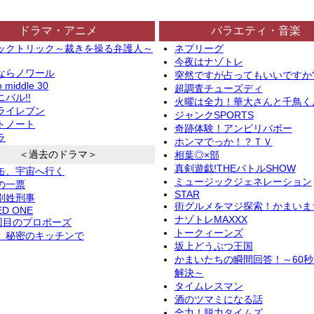
ドラマ・アニメ
バラエティ・音楽
ックトリック～裁きを操る弁護人～
ネプリーグ
今夜はナゾトレ
ならノワール
突然ですが占ってもいいですか
o middle 30
超調査チューズディ
バル!!
火曜は全力！華大さんと千鳥く
ライレブン
ジャンクSPORTS
トノート
奇跡体験！アンビリバボー
ラ
ホンマでっか！？ＴＶ
＜過去のドラマ＞
相葉◎×部
真剣遊戯!THEバトルSHOW
缶、宇宙へ行く
ミュージックジェネレーション
の一票
STAR
別姓刑事
街グルメをマジ探索！かまいま
ED ONE
ナゾトレMAXXX
2回目のプロポーズ
トークィーンズ
、秘密のキッチンで
坂上どうぶつ王国
かまいたちの瞬間回答！～60
解決～
タイムレスマン
酒のツマミになる話
全力！脱力タイムズ