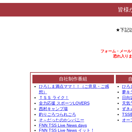
皆様
★下記
フォーム・メール
恐れ入りま
自社制作番組
ひろしま満点ママ！！（ご意見・ご感
ひろ
想）
夢キ
ＴＳＳ ライク！
日向
全力応援 スポーツLOVERS
天気
西村キャンプ場
ずき
釣りごろつられごろ
TSS
そ～だったのかンパニー
オー
FNN TSS Live News days
FNN TSS Live News イット！