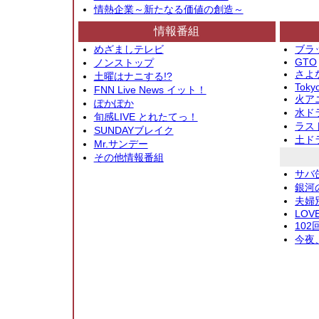
情熱企業～新たなる価値の創造～
情報番組
めざましテレビ
ブラ
GTO
ノンストップ
さよ
土曜はナニする!?
Toky
FNN Live News イット！
火アニ
ぽかぽか
水ド
旬感LIVE とれたてっ！
ラス
SUNDAYブレイク
土ド
Mr.サンデー
その他情報番組
サバ
銀河
夫婦
LOV
10
今夜