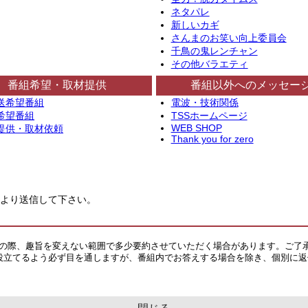
ネタパレ
新しいカギ
さんまのお笑い向上委員会
千鳥の鬼レンチャン
その他バラエティ
番組希望・取材提供
番組以外へのメッセー
送希望番組
電波・技術関係
希望番組
TSSホームページ
WEB SHOP
提供・取材依頼
Thank you for zero
より送信して下さい。
その際、趣旨を変えない範囲で多少要約させていただく場合があります。ご了
役立てるよう必ず目を通しますが、番組内でお答えする場合を除き、個別に返