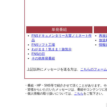
単発番組
FNSドキュメンタリー大賞ノミネート作
再放
品
放送
FNSソフト工場
情報
わがまま！気まま！旅気分
FNSの日
その他単発番組
上記以外にメッセージを送る方は、
こちらのフォーム
・番組・HP・SNS等で紹介させて頂くことがあります。
・皆様からいただいたメッセージは、番組やコンテンツに
・個人情報の取り扱いについては、
こちら
をご覧下さい。