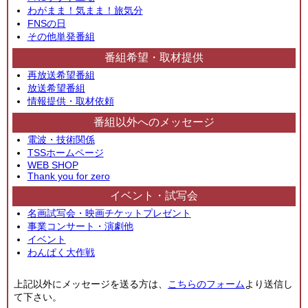
わがまま！気まま！旅気分
FNSの日
その他単発番組
番組希望・取材提供
再放送希望番組
放送希望番組
情報提供・取材依頼
番組以外へのメッセージ
電波・技術関係
TSSホームページ
WEB SHOP
Thank you for zero
イベント・試写会
名画試写会・映画チケットプレゼント
事業コンサート・演劇他
イベント
わんぱく大作戦
上記以外にメッセージを送る方は、
こちらのフォーム
より送信し
て下さい。