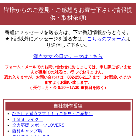
皆様からのご意見・ご感想をお寄せ下さい(情報提
供・取材依頼)
番組にメッセージを送る方は、下の番組情報からどうぞ。
★下記以外にメッセージを送る方は、
こちらのフォーム
よ
り送信して下さい。
満点ママ 今日のテーマはこちら
フォーム・メールでのお問い合わせに対しましては、申し訳ございませ
んが個別での対応は、行っておりません。
恐れ入りますが、お問い合わせは 082-256-2117 まで お電話いただき
ますようお願い致します。
（ 受付：月～金 9:30～17:30 ※祝日を除く）
自社制作番組
ひろしま満点ママ！！（ご意見・ご感想）
ＴＳＳ ライク！
全力応援 スポーツLOVERS
西村キャンプ場