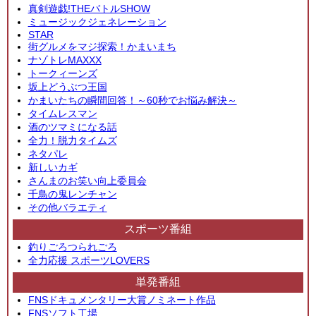
真剣遊戯!THEバトルSHOW
ミュージックジェネレーション
STAR
街グルメをマジ探索！かまいまち
ナゾトレMAXXX
トークィーンズ
坂上どうぶつ王国
かまいたちの瞬間回答！～60秒でお悩み解決～
タイムレスマン
酒のツマミになる話
全力！脱力タイムズ
ネタパレ
新しいカギ
さんまのお笑い向上委員会
千鳥の鬼レンチャン
その他バラエティ
スポーツ番組
釣りごろつられごろ
全力応援 スポーツLOVERS
単発番組
FNSドキュメンタリー大賞ノミネート作品
FNSソフト工場