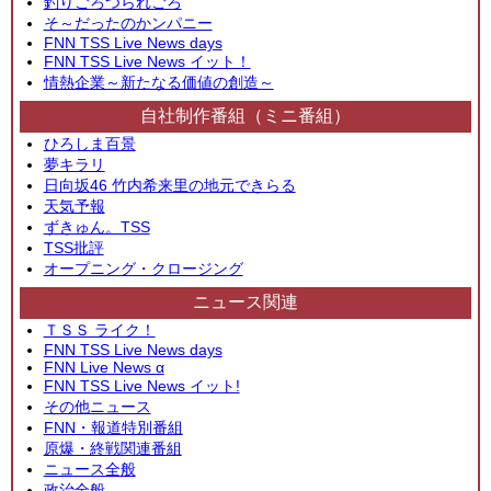
釣りごろつられごろ
そ～だったのかンパニー
FNN TSS Live News days
FNN TSS Live News イット！
情熱企業～新たなる価値の創造～
自社制作番組（ミニ番組）
ひろしま百景
夢キラリ
日向坂46 竹内希来里の地元できらる
天気予報
ずきゅん。TSS
TSS批評
オープニング・クロージング
ニュース関連
ＴＳＳ ライク！
FNN TSS Live News days
FNN Live News α
FNN TSS Live News イット!
その他ニュース
FNN・報道特別番組
原爆・終戦関連番組
ニュース全般
政治全般