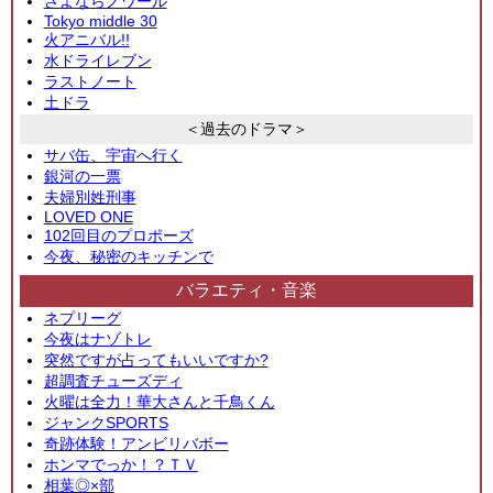
さよならノワール
Tokyo middle 30
火アニバル!!
水ドライレブン
ラストノート
土ドラ
＜過去のドラマ＞
サバ缶、宇宙へ行く
銀河の一票
夫婦別姓刑事
LOVED ONE
102回目のプロポーズ
今夜、秘密のキッチンで
バラエティ・音楽
ネプリーグ
今夜はナゾトレ
突然ですが占ってもいいですか?
超調査チューズディ
火曜は全力！華大さんと千鳥くん
ジャンクSPORTS
奇跡体験！アンビリバボー
ホンマでっか！？ＴＶ
相葉◎×部