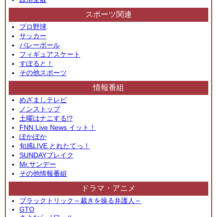
スポーツ関連
プロ野球
サッカー
バレーボール
フィギュアスケート
すぽると！
その他スポーツ
情報番組
めざましテレビ
ノンストップ
土曜はナニする!?
FNN Live News イット！
ぽかぽか
旬感LIVE とれたてっ！
SUNDAYブレイク
Mr.サンデー
その他情報番組
ドラマ・アニメ
ブラックトリック～裁きを操る弁護人～
GTO