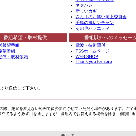
ネタパレ
新しいカギ
さんまのお笑い向上委員会
千鳥の鬼レンチャン
その他バラエティ
番組希望・取材提供
番組以外へのメッセー
送希望番組
電波・技術関係
希望番組
TSSホームページ
WEB SHOP
提供・取材依頼
Thank you for zero
より送信して下さい。
その際、趣旨を変えない範囲で多少要約させていただく場合があります。ご了
役立てるよう必ず目を通しますが、番組内でお答えする場合を除き、個別に返