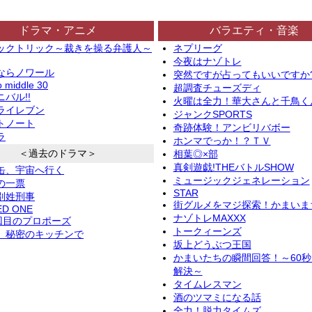
ドラマ・アニメ
バラエティ・音楽
ックトリック～裁きを操る弁護人～
ネプリーグ
今夜はナゾトレ
ならノワール
突然ですが占ってもいいですか
o middle 30
超調査チューズディ
バル!!
火曜は全力！華大さんと千鳥く
ライレブン
ジャンクSPORTS
トノート
奇跡体験！アンビリバボー
ラ
ホンマでっか！？ＴＶ
＜過去のドラマ＞
相葉◎×部
真剣遊戯!THEバトルSHOW
缶、宇宙へ行く
ミュージックジェネレーション
の一票
STAR
別姓刑事
街グルメをマジ探索！かまいま
ED ONE
ナゾトレMAXXX
2回目のプロポーズ
トークィーンズ
、秘密のキッチンで
坂上どうぶつ王国
かまいたちの瞬間回答！～60
解決～
タイムレスマン
酒のツマミになる話
全力！脱力タイムズ