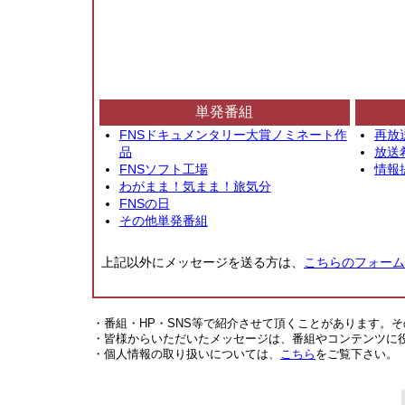
単発番組
FNSドキュメンタリー大賞ノミネート作
再放
品
放送
FNSソフト工場
情報
わがまま！気まま！旅気分
FNSの日
その他単発番組
上記以外にメッセージを送る方は、
こちらのフォーム
・番組・HP・SNS等で紹介させて頂くことがあります。
・皆様からいただいたメッセージは、番組やコンテンツに
・個人情報の取り扱いについては、
こちら
をご覧下さい。