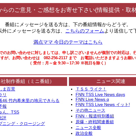
からのご意見・ご感想をお寄せ下さい(情報提供・取材
番組にメッセージを送る方は、下の番組情報からどうぞ。
以外にメッセージを送る方は、
こちらのフォーム
より送信して
満点ママ 今日のテーマはこちら
でのお問い合わせに対しましては、申し訳ございませんが個別での対応は、
すが、お問い合わせは 082-256-2117 まで お電話いただきますようお願
（ 受付：月～金 9:30～17:30 ※祝日を除く）
自社制作番組（ミニ番組）
ニュース関連
しま百景
ＴＳＳ ライク！
FNN TSS Live News days
ラリ
FNN Live News α
坂46 竹内希来里の地元できらる
FNN TSS Live News イット!
予報
その他ニュース
ゅん。TSS
FNN・報道特別番組
批評
原爆・終戦関連番組
プニング・クロージング
ニュース全般
政治全般