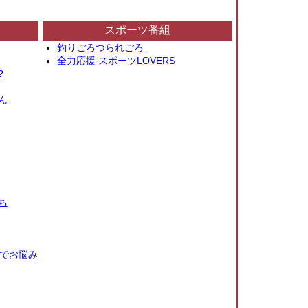
スポーツ番組
釣りごろつられごろ
全力応援 スポーツLOVERS
?
ん
ち
秒でお悩み