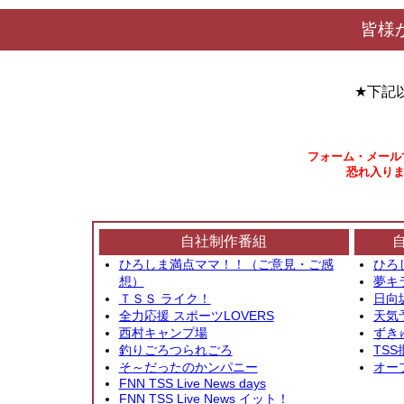
皆様
★下記
フォーム・メール
恐れ入りま
自社制作番組
ひろしま満点ママ！！（ご意見・ご感
ひろ
想）
夢キ
ＴＳＳ ライク！
日向
全力応援 スポーツLOVERS
天気
西村キャンプ場
ずき
釣りごろつられごろ
TSS
そ～だったのかンパニー
オー
FNN TSS Live News days
FNN TSS Live News イット！