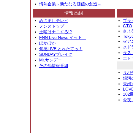
情熱企業～新たなる価値の創造～
情報番組
めざましテレビ
ブラ
GTO
ノンストップ
さよ
土曜はナニする!?
Toky
FNN Live News イット！
火アニ
ぽかぽか
水ド
旬感LIVE とれたてっ！
ラス
SUNDAYブレイク
土ド
Mr.サンデー
その他情報番組
サバ
銀河
夫婦
LOV
10
今夜