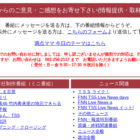
からのご意見・ご感想をお寄せ下さい(情報提供・取材
番組にメッセージを送る方は、下の番組情報からどうぞ。
以外にメッセージを送る方は、
こちらのフォーム
より送信して
満点ママ 今日のテーマはこちら
でのお問い合わせに対しましては、申し訳ございませんが個別での対応は、
すが、お問い合わせは 082-256-2117 まで お電話いただきますようお願
（ 受付：月～金 9:30～17:30 ※祝日を除く）
自社制作番組（ミニ番組）
ニュース関連
しま百景
ＴＳＳ ライク！
FNN TSS Live News days
ラリ
FNN Live News α
坂46 竹内希来里の地元できらる
FNN TSS Live News イット!
予報
その他ニュース
ゅん。TSS
FNN・報道特別番組
批評
原爆・終戦関連番組
プニング・クロージング
ニュース全般
政治全般