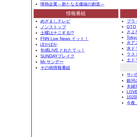
情熱企業～新たなる価値の創造～
情報番組
めざましテレビ
ブラ
GTO
ノンストップ
さよ
土曜はナニする!?
Toky
FNN Live News イット！
火アニ
ぽかぽか
水ド
旬感LIVE とれたてっ！
ラス
SUNDAYブレイク
土ド
Mr.サンデー
その他情報番組
サバ
銀河
夫婦
LOV
10
今夜