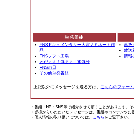
単発番組
FNSドキュメンタリー大賞ノミネート作
再放
品
放送
FNSソフト工場
情報
わがまま！気まま！旅気分
FNSの日
その他単発番組
上記以外にメッセージを送る方は、
こちらのフォーム
・番組・HP・SNS等で紹介させて頂くことがあります。
・皆様からいただいたメッセージは、番組やコンテンツに
・個人情報の取り扱いについては、
こちら
をご覧下さい。