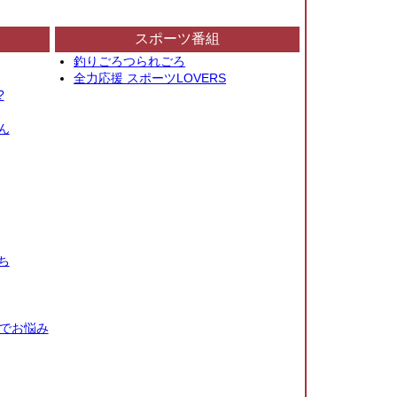
スポーツ番組
釣りごろつられごろ
全力応援 スポーツLOVERS
?
ん
ち
秒でお悩み