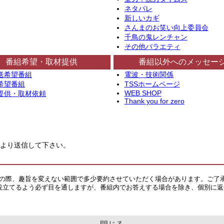
ネタパレ
新しいカギ
さんまのお笑い向上委員会
千鳥の鬼レンチャン
その他バラエティ
番組希望・取材提供
番組以外へのメッセー
送希望番組
電波・技術関係
希望番組
TSSホームページ
WEB SHOP
提供・取材依頼
Thank you for zero
より送信して下さい。
その際、趣旨を変えない範囲で多少要約させていただく場合があります。ご了
役立てるよう必ず目を通しますが、番組内でお答えする場合を除き、個別に返