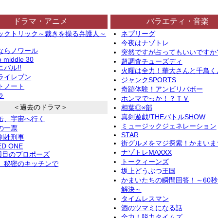
ドラマ・アニメ
バラエティ・音楽
ックトリック～裁きを操る弁護人～
ネプリーグ
今夜はナゾトレ
ならノワール
突然ですが占ってもいいですか
o middle 30
超調査チューズディ
バル!!
火曜は全力！華大さんと千鳥く
ライレブン
ジャンクSPORTS
トノート
奇跡体験！アンビリバボー
ラ
ホンマでっか！？ＴＶ
＜過去のドラマ＞
相葉◎×部
真剣遊戯!THEバトルSHOW
缶、宇宙へ行く
ミュージックジェネレーション
の一票
STAR
別姓刑事
街グルメをマジ探索！かまいま
ED ONE
ナゾトレMAXXX
2回目のプロポーズ
トークィーンズ
、秘密のキッチンで
坂上どうぶつ王国
かまいたちの瞬間回答！～60
解決～
タイムレスマン
酒のツマミになる話
全力！脱力タイムズ