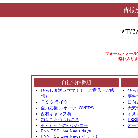
皆様
★下記
フォーム・メール
恐れ入りま
自社制作番組
ひろしま満点ママ！！（ご意見・ご感
ひろ
想）
夢キ
ＴＳＳ ライク！
日向
全力応援 スポーツLOVERS
天気
西村キャンプ場
ずき
釣りごろつられごろ
TSS
そ～だったのかンパニー
オー
FNN TSS Live News days
FNN TSS Live News イット！