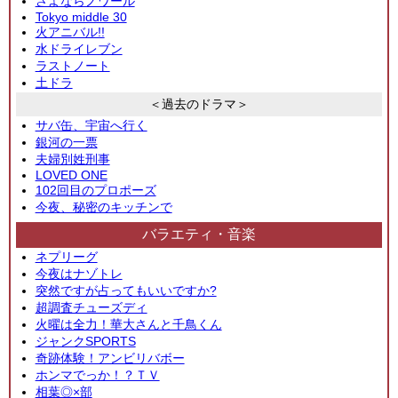
さよならノワール
Tokyo middle 30
火アニバル!!
水ドライレブン
ラストノート
土ドラ
＜過去のドラマ＞
サバ缶、宇宙へ行く
銀河の一票
夫婦別姓刑事
LOVED ONE
102回目のプロポーズ
今夜、秘密のキッチンで
バラエティ・音楽
ネプリーグ
今夜はナゾトレ
突然ですが占ってもいいですか?
超調査チューズディ
火曜は全力！華大さんと千鳥くん
ジャンクSPORTS
奇跡体験！アンビリバボー
ホンマでっか！？ＴＶ
相葉◎×部