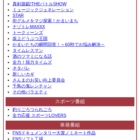
真剣遊戯!THEバトルSHOW
ミュージックジェネレーション
STAR
街グルメをマジ探索！かまいまち
ナゾトレMAXXX
トークィーンズ
坂上どうぶつ王国
かまいたちの瞬間回答！～60秒でお悩み解決～
タイムレスマン
酒のツマミになる話
全力！脱力タイムズ
ネタパレ
新しいカギ
さんまのお笑い向上委員会
千鳥の鬼レンチャン
その他バラエティ
スポーツ番組
釣りごろつられごろ
全力応援 スポーツLOVERS
単発番組
FNSドキュメンタリー大賞ノミネート作品
FNSソフト工場