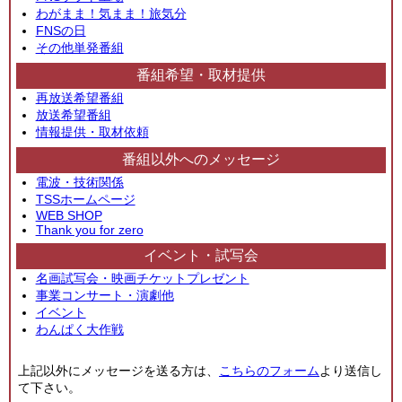
わがまま！気まま！旅気分
FNSの日
その他単発番組
番組希望・取材提供
再放送希望番組
放送希望番組
情報提供・取材依頼
番組以外へのメッセージ
電波・技術関係
TSSホームページ
WEB SHOP
Thank you for zero
イベント・試写会
名画試写会・映画チケットプレゼント
事業コンサート・演劇他
イベント
わんぱく大作戦
上記以外にメッセージを送る方は、
こちらのフォーム
より送信し
て下さい。