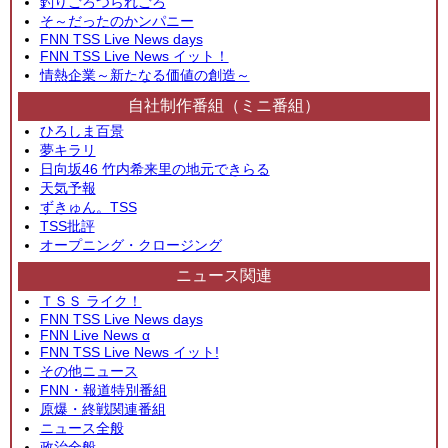
釣りごろつられごろ
そ～だったのかンパニー
FNN TSS Live News days
FNN TSS Live News イット！
情熱企業～新たなる価値の創造～
自社制作番組（ミニ番組）
ひろしま百景
夢キラリ
日向坂46 竹内希来里の地元できらる
天気予報
ずきゅん。TSS
TSS批評
オープニング・クロージング
ニュース関連
ＴＳＳ ライク！
FNN TSS Live News days
FNN Live News α
FNN TSS Live News イット!
その他ニュース
FNN・報道特別番組
原爆・終戦関連番組
ニュース全般
政治全般