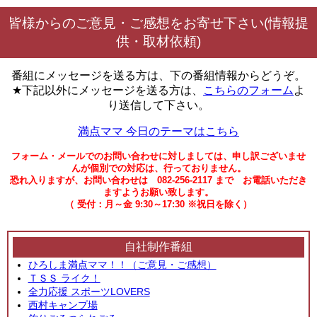
皆様からのご意見・ご感想をお寄せ下さい(情報提
供・取材依頼)
番組にメッセージを送る方は、下の番組情報からどうぞ。
★下記以外にメッセージを送る方は、
こちらのフォーム
よ
り送信して下さい。
満点ママ 今日のテーマはこちら
フォーム・メールでのお問い合わせに対しましては、申し訳ございませ
んが個別での対応は、行っておりません。
恐れ入りますが、お問い合わせは 082-256-2117 まで お電話いただき
ますようお願い致します。
（ 受付：月～金 9:30～17:30 ※祝日を除く）
自社制作番組
ひろしま満点ママ！！（ご意見・ご感想）
ＴＳＳ ライク！
全力応援 スポーツLOVERS
西村キャンプ場