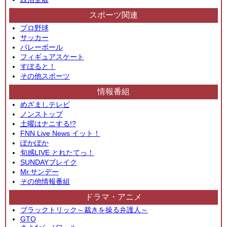
スポーツ関連
プロ野球
サッカー
バレーボール
フィギュアスケート
すぽると！
その他スポーツ
情報番組
めざましテレビ
ノンストップ
土曜はナニする!?
FNN Live News イット！
ぽかぽか
旬感LIVE とれたてっ！
SUNDAYブレイク
Mr.サンデー
その他情報番組
ドラマ・アニメ
ブラックトリック～裁きを操る弁護人～
GTO