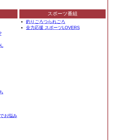
スポーツ番組
釣りごろつられごろ
全力応援 スポーツLOVERS
?
ん
ち
秒でお悩み