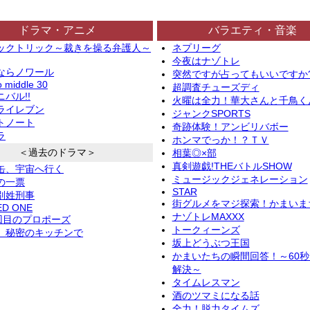
ドラマ・アニメ
バラエティ・音楽
ックトリック～裁きを操る弁護人～
ネプリーグ
今夜はナゾトレ
ならノワール
突然ですが占ってもいいですか
o middle 30
超調査チューズディ
バル!!
火曜は全力！華大さんと千鳥く
ライレブン
ジャンクSPORTS
トノート
奇跡体験！アンビリバボー
ラ
ホンマでっか！？ＴＶ
＜過去のドラマ＞
相葉◎×部
真剣遊戯!THEバトルSHOW
缶、宇宙へ行く
ミュージックジェネレーション
の一票
STAR
別姓刑事
街グルメをマジ探索！かまいま
ED ONE
ナゾトレMAXXX
2回目のプロポーズ
トークィーンズ
、秘密のキッチンで
坂上どうぶつ王国
かまいたちの瞬間回答！～60
解決～
タイムレスマン
酒のツマミになる話
全力！脱力タイムズ