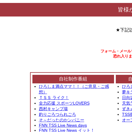
皆様
★下記
フォーム・メール
恐れ入りま
自社制作番組
ひろしま満点ママ！！（ご意見・ご感
ひろ
想）
夢キ
ＴＳＳ ライク！
日向
全力応援 スポーツLOVERS
天気
西村キャンプ場
ずき
釣りごろつられごろ
TSS
そ～だったのかンパニー
オー
FNN TSS Live News days
FNN TSS Live News イット！