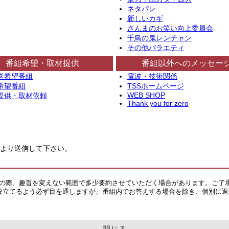
ネタパレ
新しいカギ
さんまのお笑い向上委員会
千鳥の鬼レンチャン
その他バラエティ
番組希望・取材提供
番組以外へのメッセー
送希望番組
電波・技術関係
希望番組
TSSホームページ
WEB SHOP
提供・取材依頼
Thank you for zero
より送信して下さい。
その際、趣旨を変えない範囲で多少要約させていただく場合があります。ご了
役立てるよう必ず目を通しますが、番組内でお答えする場合を除き、個別に返