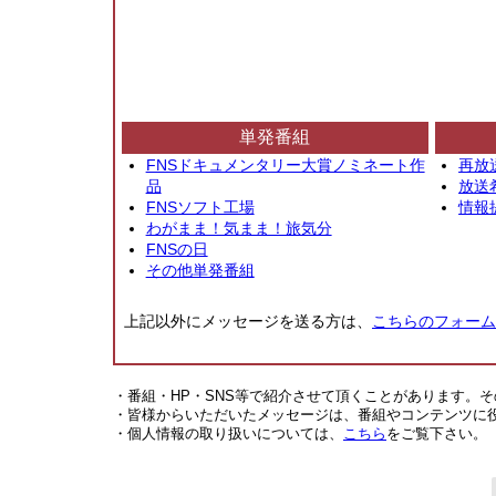
単発番組
FNSドキュメンタリー大賞ノミネート作
再放
品
放送
FNSソフト工場
情報
わがまま！気まま！旅気分
FNSの日
その他単発番組
上記以外にメッセージを送る方は、
こちらのフォーム
・番組・HP・SNS等で紹介させて頂くことがあります。
・皆様からいただいたメッセージは、番組やコンテンツに
・個人情報の取り扱いについては、
こちら
をご覧下さい。