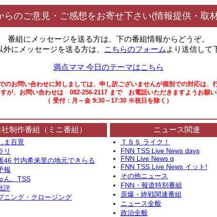
からのご意見・ご感想をお寄せ下さい(情報提供・取材
番組にメッセージを送る方は、下の番組情報からどうぞ。
以外にメッセージを送る方は、
こちらのフォーム
より送信して
満点ママ 今日のテーマはこちら
でのお問い合わせに対しましては、申し訳ございませんが個別での対応は、
すが、お問い合わせは 082-256-2117 まで お電話いただきますようお願
（ 受付：月～金 9:30～17:30 ※祝日を除く）
自社制作番組（ミニ番組）
ニュース関連
しま百景
ＴＳＳ ライク！
FNN TSS Live News days
ラリ
FNN Live News α
坂46 竹内希来里の地元できらる
FNN TSS Live News イット!
予報
その他ニュース
ゅん。TSS
FNN・報道特別番組
批評
原爆・終戦関連番組
プニング・クロージング
ニュース全般
政治全般