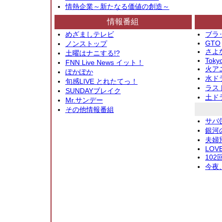
情熱企業～新たなる価値の創造～
情報番組
めざましテレビ
ブラ
GTO
ノンストップ
さよ
土曜はナニする!?
Toky
FNN Live News イット！
火アニ
ぽかぽか
水ド
旬感LIVE とれたてっ！
ラス
SUNDAYブレイク
土ド
Mr.サンデー
その他情報番組
サバ
銀河
夫婦
LOV
10
今夜