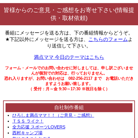
皆様からのご意見・ご感想をお寄せ下さい(情報提
供・取材依頼)
番組にメッセージを送る方は、下の番組情報からどうぞ。
★下記以外にメッセージを送る方は、
こちらのフォーム
よ
り送信して下さい。
満点ママ 今日のテーマはこちら
フォーム・メールでのお問い合わせに対しましては、申し訳ございませ
んが個別での対応は、行っておりません。
恐れ入りますが、お問い合わせは 082-256-2117 まで お電話いただき
ますようお願い致します。
（ 受付：月～金 9:30～17:30 ※祝日を除く）
自社制作番組
ひろしま満点ママ！！（ご意見・ご感想）
ＴＳＳ ライク！
全力応援 スポーツLOVERS
西村キャンプ場