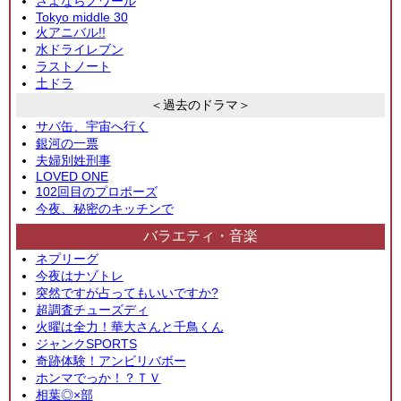
さよならノワール
Tokyo middle 30
火アニバル!!
水ドライレブン
ラストノート
土ドラ
＜過去のドラマ＞
サバ缶、宇宙へ行く
銀河の一票
夫婦別姓刑事
LOVED ONE
102回目のプロポーズ
今夜、秘密のキッチンで
バラエティ・音楽
ネプリーグ
今夜はナゾトレ
突然ですが占ってもいいですか?
超調査チューズディ
火曜は全力！華大さんと千鳥くん
ジャンクSPORTS
奇跡体験！アンビリバボー
ホンマでっか！？ＴＶ
相葉◎×部