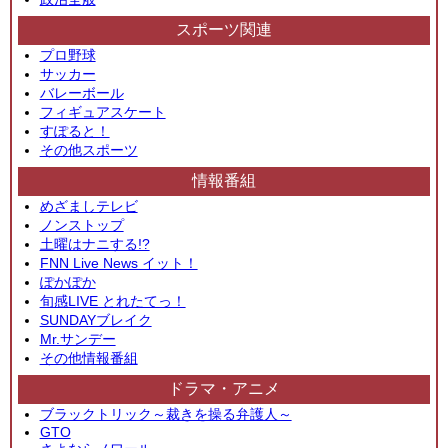
スポーツ関連
プロ野球
サッカー
バレーボール
フィギュアスケート
すぽると！
その他スポーツ
情報番組
めざましテレビ
ノンストップ
土曜はナニする!?
FNN Live News イット！
ぽかぽか
旬感LIVE とれたてっ！
SUNDAYブレイク
Mr.サンデー
その他情報番組
ドラマ・アニメ
ブラックトリック～裁きを操る弁護人～
GTO