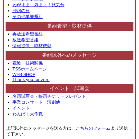
わがまま！気まま！旅気分
FNSの日
その他単発番組
番組希望・取材提供
再放送希望番組
放送希望番組
情報提供・取材依頼
番組以外へのメッセージ
電波・技術関係
TSSホームページ
WEB SHOP
Thank you for zero
イベント・試写会
名画試写会・映画チケットプレゼント
事業コンサート・演劇他
イベント
わんぱく大作戦
上記以外にメッセージを送る方は、
こちらのフォーム
より送信し
て下さい。