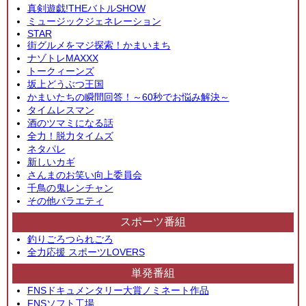
真剣遊戯!THEバトルSHOW
ミュージックジェネレーション
STAR
街グルメをマジ探索！かまいまち
ナゾトレMAXXX
トークィーンズ
坂上どうぶつ王国
かまいたちの瞬間回答！～60秒でお悩み解決～
タイムレスマン
酒のツマミになる話
全力！脱力タイムズ
ネタパレ
新しいカギ
さんまのお笑い向上委員会
千鳥の鬼レンチャン
その他バラエティ
スポーツ番組
釣りごろつられごろ
全力応援 スポーツLOVERS
単発番組
FNSドキュメンタリー大賞ノミネート作品
FNSソフト工場