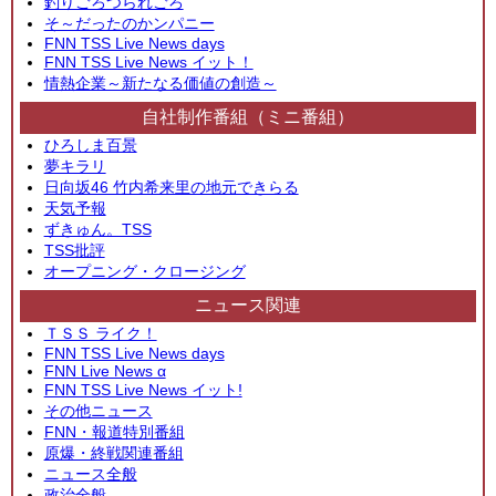
釣りごろつられごろ
そ～だったのかンパニー
FNN TSS Live News days
FNN TSS Live News イット！
情熱企業～新たなる価値の創造～
自社制作番組（ミニ番組）
ひろしま百景
夢キラリ
日向坂46 竹内希来里の地元できらる
天気予報
ずきゅん。TSS
TSS批評
オープニング・クロージング
ニュース関連
ＴＳＳ ライク！
FNN TSS Live News days
FNN Live News α
FNN TSS Live News イット!
その他ニュース
FNN・報道特別番組
原爆・終戦関連番組
ニュース全般
政治全般