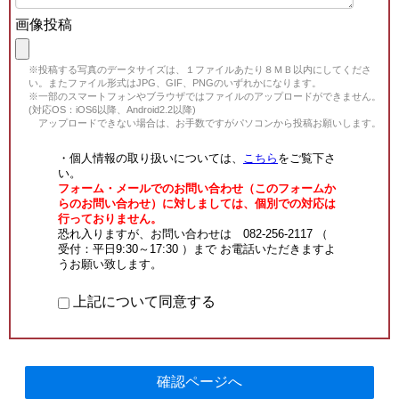
画像投稿
※投稿する写真のデータサイズは、１ファイルあたり８ＭＢ以内にしてくださ
い。またファイル形式はJPG、GIF、PNGのいずれかになります。
※一部のスマートフォンやブラウザではファイルのアップロードができません。
(対応OS：iOS6以降、Android2.2以降)
アップロードできない場合は、お手数ですがパソコンから投稿お願いします。
・個人情報の取り扱いについては、
こちら
をご覧下さ
い。
フォーム・メールでのお問い合わせ（このフォームか
らのお問い合わせ）に対しましては、個別での対応は
行っておりません。
恐れ入りますが、お問い合わせは 082-256-2117 （
受付：平日9:30～17:30 ）まで お電話いただきますよ
うお願い致します。
上記について同意する
確認ページへ