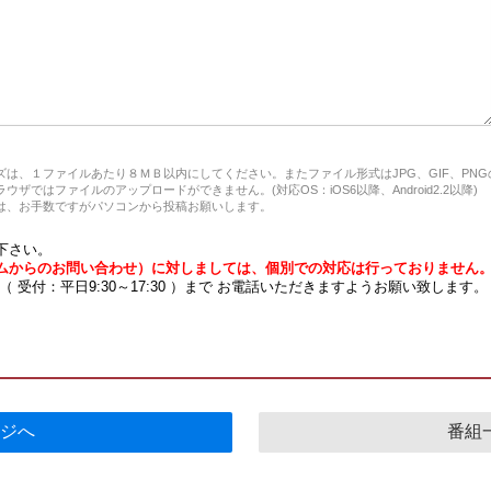
は、１ファイルあたり８ＭＢ以内にしてください。またファイル形式はJPG、GIF、PN
ザではファイルのアップロードができません。(対応OS：iOS6以降、Android2.2以降)
、お手数ですがパソコンから投稿お願いします。
下さい。
ムからのお問い合わせ）に対しましては、個別での対応は行っておりません
7 （ 受付：平日9:30～17:30 ）まで お電話いただきますようお願い致します。
ジへ
番組