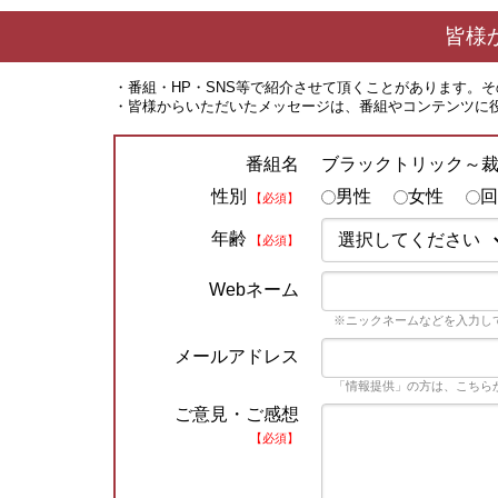
皆様
・番組・HP・SNS等で紹介させて頂くことがあります。
・皆様からいただいたメッセージは、番組やコンテンツに
ブラックトリック～
番組名
性別
男性
女性
回
【必須】
年齢
【必須】
Webネーム
※ニックネームなどを入力し
メールアドレス
「情報提供」の方は、こちら
ご意見・ご感想
【必須】