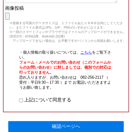
画像投稿
※投稿する写真のデータサイズは、１ファイルあたり８ＭＢ以内にしてくださ
い。またファイル形式はJPG、GIF、PNGのいずれかになります。
※一部のスマートフォンやブラウザではファイルのアップロードができません。
(対応OS：iOS6以降、Android2.2以降)
アップロードできない場合は、お手数ですがパソコンから投稿お願いします。
・個人情報の取り扱いについては、
こちら
をご覧下さ
い。
フォーム・メールでのお問い合わせ（このフォームか
らのお問い合わせ）に対しましては、個別での対応は
行っておりません。
恐れ入りますが、お問い合わせは 082-256-2117 （
受付：平日9:30～17:30 ）まで お電話いただきますよ
うお願い致します。
上記について同意する
確認ページへ