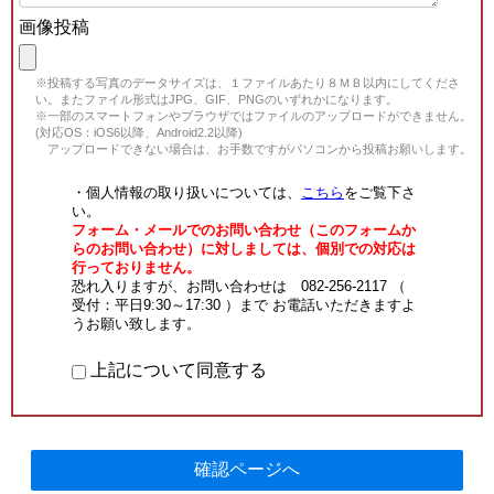
画像投稿
※投稿する写真のデータサイズは、１ファイルあたり８ＭＢ以内にしてくださ
い。またファイル形式はJPG、GIF、PNGのいずれかになります。
※一部のスマートフォンやブラウザではファイルのアップロードができません。
(対応OS：iOS6以降、Android2.2以降)
アップロードできない場合は、お手数ですがパソコンから投稿お願いします。
・個人情報の取り扱いについては、
こちら
をご覧下さ
い。
フォーム・メールでのお問い合わせ（このフォームか
らのお問い合わせ）に対しましては、個別での対応は
行っておりません。
恐れ入りますが、お問い合わせは 082-256-2117 （
受付：平日9:30～17:30 ）まで お電話いただきますよ
うお願い致します。
上記について同意する
確認ページへ