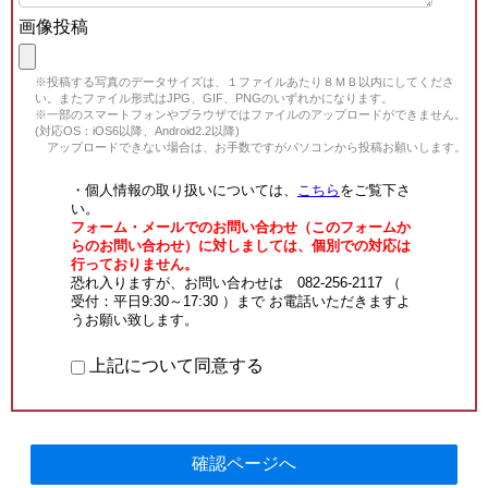
画像投稿
※投稿する写真のデータサイズは、１ファイルあたり８ＭＢ以内にしてくださ
い。またファイル形式はJPG、GIF、PNGのいずれかになります。
※一部のスマートフォンやブラウザではファイルのアップロードができません。
(対応OS：iOS6以降、Android2.2以降)
アップロードできない場合は、お手数ですがパソコンから投稿お願いします。
・個人情報の取り扱いについては、
こちら
をご覧下さ
い。
フォーム・メールでのお問い合わせ（このフォームか
らのお問い合わせ）に対しましては、個別での対応は
行っておりません。
恐れ入りますが、お問い合わせは 082-256-2117 （
受付：平日9:30～17:30 ）まで お電話いただきますよ
うお願い致します。
上記について同意する
確認ページへ