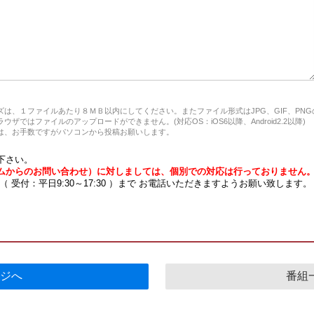
は、１ファイルあたり８ＭＢ以内にしてください。またファイル形式はJPG、GIF、PN
ザではファイルのアップロードができません。(対応OS：iOS6以降、Android2.2以降)
、お手数ですがパソコンから投稿お願いします。
下さい。
ムからのお問い合わせ）に対しましては、個別での対応は行っておりません
7 （ 受付：平日9:30～17:30 ）まで お電話いただきますようお願い致します。
ジへ
番組