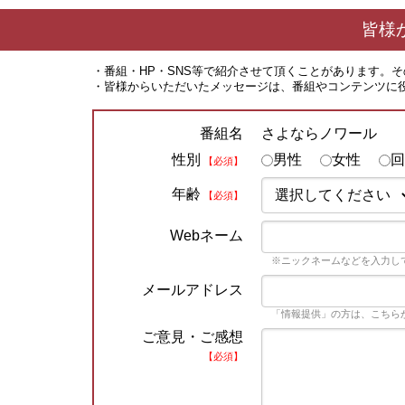
皆様
・番組・HP・SNS等で紹介させて頂くことがあります。
・皆様からいただいたメッセージは、番組やコンテンツに
さよならノワール
番組名
性別
男性
女性
回
【必須】
年齢
【必須】
Webネーム
※ニックネームなどを入力し
メールアドレス
「情報提供」の方は、こちら
ご意見・ご感想
【必須】