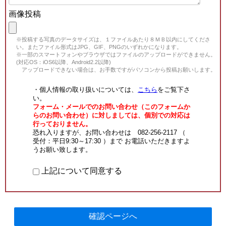
画像投稿
※投稿する写真のデータサイズは、１ファイルあたり８ＭＢ以内にしてくださ
い。またファイル形式はJPG、GIF、PNGのいずれかになります。
※一部のスマートフォンやブラウザではファイルのアップロードができません。
(対応OS：iOS6以降、Android2.2以降)
アップロードできない場合は、お手数ですがパソコンから投稿お願いします。
・個人情報の取り扱いについては、
こちら
をご覧下さ
い。
フォーム・メールでのお問い合わせ（このフォームか
らのお問い合わせ）に対しましては、個別での対応は
行っておりません。
恐れ入りますが、お問い合わせは 082-256-2117 （
受付：平日9:30～17:30 ）まで お電話いただきますよ
うお願い致します。
上記について同意する
確認ページへ