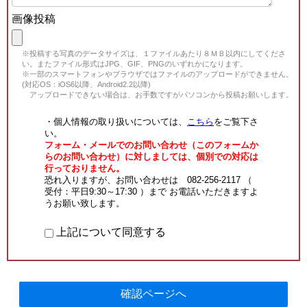
画像投稿
※投稿する写真のデータサイズは、１ファイルあたり８ＭＢ以内にしてくださ
い。またファイル形式はJPG、GIF、PNGのいずれかになります。
※一部のスマートフォンやブラウザではファイルのアップロードができません。
(対応OS：iOS6以降、Android2.2以降)
アップロードできない場合は、お手数ですがパソコンから投稿お願いします。
・個人情報の取り扱いについては、
こちら
をご覧下さ
い。
フォーム・メールでのお問い合わせ（このフォームか
らのお問い合わせ）に対しましては、個別での対応は
行っておりません。
恐れ入りますが、お問い合わせは 082-256-2117 （
受付：平日9:30～17:30 ）まで お電話いただきますよ
うお願い致します。
上記について同意する
確認ページへ