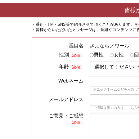
皆様
・番組・HP・SNS等で紹介させて頂くことがあります。
・皆様からいただいたメッセージは、番組やコンテンツに
さよならノワール
番組名
性別
男性
女性
回
【必須】
年齢
【必須】
Webネーム
※ニックネームなどを入力し
メールアドレス
「情報提供」の方は、こちら
ご意見・ご感想
【必須】