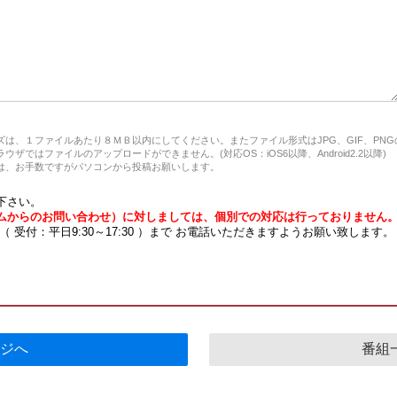
は、１ファイルあたり８ＭＢ以内にしてください。またファイル形式はJPG、GIF、PN
ザではファイルのアップロードができません。(対応OS：iOS6以降、Android2.2以降)
、お手数ですがパソコンから投稿お願いします。
下さい。
ムからのお問い合わせ）に対しましては、個別での対応は行っておりません
7 （ 受付：平日9:30～17:30 ）まで お電話いただきますようお願い致します。
ジへ
番組