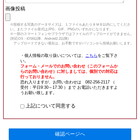
画像投稿
※投稿する写真のデータサイズは、１ファイルあたり８ＭＢ以内にしてくださ
い。またファイル形式はJPG、GIF、PNGのいずれかになります。
※一部のスマートフォンやブラウザではファイルのアップロードができません。
(対応OS：iOS6以降、Android2.2以降)
アップロードできない場合は、お手数ですがパソコンから投稿お願いします。
・個人情報の取り扱いについては、
こちら
をご覧下さ
い。
フォーム・メールでのお問い合わせ（このフォームか
らのお問い合わせ）に対しましては、個別での対応は
行っておりません。
恐れ入りますが、お問い合わせは 082-256-2117 （
受付：平日9:30～17:30 ）まで お電話いただきますよ
うお願い致します。
上記について同意する
確認ページへ