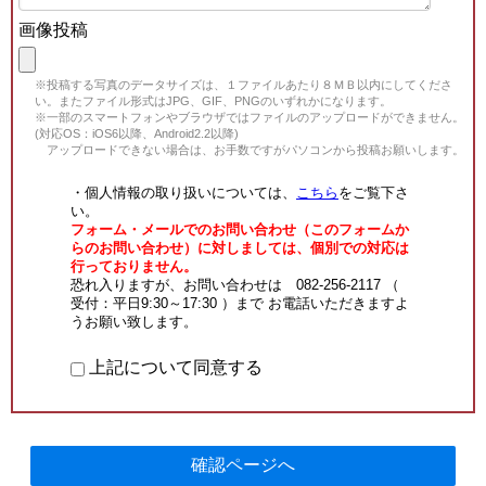
画像投稿
※投稿する写真のデータサイズは、１ファイルあたり８ＭＢ以内にしてくださ
い。またファイル形式はJPG、GIF、PNGのいずれかになります。
※一部のスマートフォンやブラウザではファイルのアップロードができません。
(対応OS：iOS6以降、Android2.2以降)
アップロードできない場合は、お手数ですがパソコンから投稿お願いします。
・個人情報の取り扱いについては、
こちら
をご覧下さ
い。
フォーム・メールでのお問い合わせ（このフォームか
らのお問い合わせ）に対しましては、個別での対応は
行っておりません。
恐れ入りますが、お問い合わせは 082-256-2117 （
受付：平日9:30～17:30 ）まで お電話いただきますよ
うお願い致します。
上記について同意する
確認ページへ