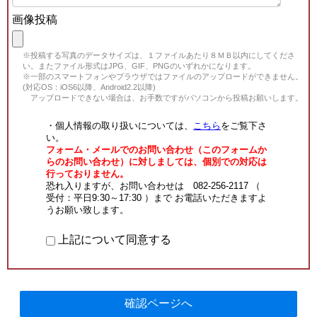
画像投稿
※投稿する写真のデータサイズは、１ファイルあたり８ＭＢ以内にしてくださ
い。またファイル形式はJPG、GIF、PNGのいずれかになります。
※一部のスマートフォンやブラウザではファイルのアップロードができません。
(対応OS：iOS6以降、Android2.2以降)
アップロードできない場合は、お手数ですがパソコンから投稿お願いします。
・個人情報の取り扱いについては、
こちら
をご覧下さ
い。
フォーム・メールでのお問い合わせ（このフォームか
らのお問い合わせ）に対しましては、個別での対応は
行っておりません。
恐れ入りますが、お問い合わせは 082-256-2117 （
受付：平日9:30～17:30 ）まで お電話いただきますよ
うお願い致します。
上記について同意する
確認ページへ