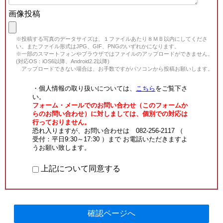
画像投稿
※投稿する写真のデータサイズは、１ファイルあたり８ＭＢ以内にしてくださ
い。またファイル形式はJPG、GIF、PNGのいずれかになります。
※一部のスマートフォンやブラウザではファイルのアップロードができません。
(対応OS：iOS6以降、Android2.2以降)
アップロードできない場合は、お手数ですがパソコンから投稿お願いします。
・個人情報の取り扱いについては、
こちら
をご覧下さ
い。
フォーム・メールでのお問い合わせ（このフォームか
らのお問い合わせ）に対しましては、個別での対応は
行っておりません。
恐れ入りますが、お問い合わせは 082-256-2117 （
受付：平日9:30～17:30 ）まで お電話いただきますよ
うお願い致します。
上記について同意する
確認ページへ