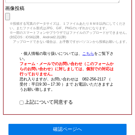
画像投稿
※投稿する写真のデータサイズは、１ファイルあたり８ＭＢ以内にしてくださ
い。またファイル形式はJPG、GIF、PNGのいずれかになります。
※一部のスマートフォンやブラウザではファイルのアップロードができません。
(対応OS：iOS6以降、Android2.2以降)
アップロードできない場合は、お手数ですがパソコンから投稿お願いします。
・個人情報の取り扱いについては、
こちら
をご覧下さ
い。
フォーム・メールでのお問い合わせ（このフォームか
らのお問い合わせ）に対しましては、個別での対応は
行っておりません。
恐れ入りますが、お問い合わせは 082-256-2117 （
受付：平日9:30～17:30 ）まで お電話いただきますよ
うお願い致します。
上記について同意する
確認ページへ