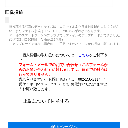
画像投稿
※投稿する写真のデータサイズは、１ファイルあたり８ＭＢ以内にしてくださ
い。またファイル形式はJPG、GIF、PNGのいずれかになります。
※一部のスマートフォンやブラウザではファイルのアップロードができません。
(対応OS：iOS6以降、Android2.2以降)
アップロードできない場合は、お手数ですがパソコンから投稿お願いします。
・個人情報の取り扱いについては、
こちら
をご覧下さ
い。
フォーム・メールでのお問い合わせ（このフォームか
らのお問い合わせ）に対しましては、個別での対応は
行っておりません。
恐れ入りますが、お問い合わせは 082-256-2117 （
受付：平日9:30～17:30 ）まで お電話いただきますよ
うお願い致します。
上記について同意する
確認ページへ