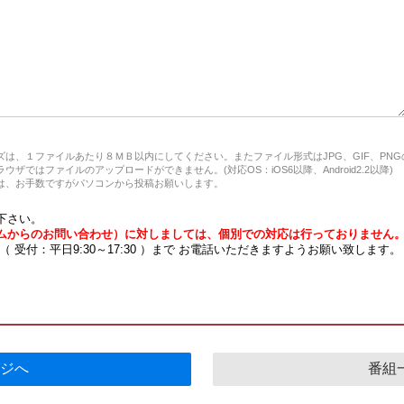
は、１ファイルあたり８ＭＢ以内にしてください。またファイル形式はJPG、GIF、PN
ザではファイルのアップロードができません。(対応OS：iOS6以降、Android2.2以降)
、お手数ですがパソコンから投稿お願いします。
下さい。
ムからのお問い合わせ）に対しましては、個別での対応は行っておりません
7 （ 受付：平日9:30～17:30 ）まで お電話いただきますようお願い致します。
ジへ
番組