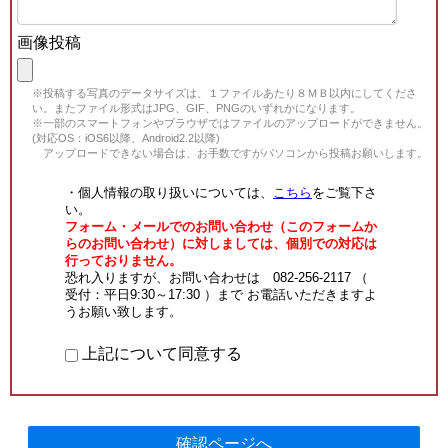
画像投稿
※投稿する写真のデータサイズは、１ファイルあたり８ＭＢ以内にしてくださ
い。またファイル形式はJPG、GIF、PNGのいずれかになります。
※一部のスマートフォンやブラウザではファイルのアップロードができません。
(対応OS：iOS6以降、Android2.2以降)
アップロードできない場合は、お手数ですがパソコンから投稿お願いします。
・個人情報の取り扱いについては、
こちら
をご覧下さ
い。
フォーム・メールでのお問い合わせ（このフォームか
らのお問い合わせ）に対しましては、個別での対応は
行っておりません。
恐れ入りますが、お問い合わせは 082-256-2117 （
受付：平日9:30～17:30 ）まで お電話いただきますよ
うお願い致します。
上記について同意する
確認ページへ